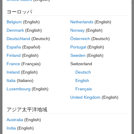
明確に区別できる識別子を使用してください。以下の方法を組み
バージョン履歴
合わせて異なる識別子を作成しないでください。
ヨーロッパ
参考
大文字の代わりの小文字の使用、およびその逆。
Belgium
(English)
Netherlands
(English)
Denmark
(English)
Norway
(English)
アンダースコア文字の有無。
Deutschland
(Deutsch)
Österreich
(Deutsch)
文字
と数字
との交換。
O
0
España
(Español)
Portugal
(English)
Finland
(English)
Sweden
(English)
文字
と数字
との交換。
I
1
France
(Français)
Switzerland
文字
と文字
との交換。
I
l
Ireland
(English)
Deutsch
Italia
(Italiano)
English
文字
と数字
との交換。
S
5
Luxembourg
(English)
Français
文字
と数字
との交換。
Z
2
United Kingdom
(English)
文字
と文字
との交換。
アジア太平洋地域
n
h
Australia
(English)
文字
と数字
との交換。
B
8
India
(English)
2 文字
と 1 文字
との交換。