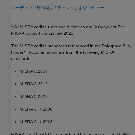
コーディング規約違反のチェックおよびレビュー
1
All MISRA coding rules and directives are © Copyright The
MISRA Consortium Limited 2021.
The MISRA coding standards referenced in the
Polyspace Bug
Finder™
documentation are from the following MISRA
standards:
MISRA C:2004
MISRA C:2012
MISRA C:2023
MISRA C++:2008
MISRA C++:2023
MISRA and MISRA C are registered trademarks of The MISRA