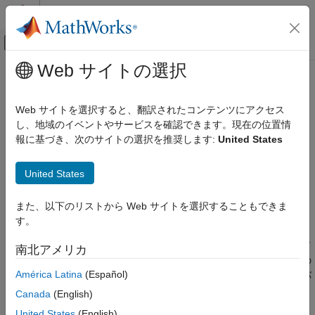
コンテンツへスキップ
MATLAB ヘルプ センター
オフキャンバス ナビゲーション メ
メインコンテンツ
Web サイトの選択
ドキュメンテーションのホーム
MISRA C++:2008 Rule 2-10-1
検証、妥当性確認、テスト
Web サイトを選択すると、翻訳されたコンテンツにアクセス
コード検証
Different identifiers shall be typographically unambiguous.
し、地域のイベントやサービスを確認できます。現在の位置情
報に基づき、次のサイトの選択を推奨します:
United States
Polyspace Bug Finder
このページをすべて展開する
結果のレビューとレポート生成
説明
United States
Polyspace Bug Finder の結果
1
コーディング規約
Different identifiers shall be typographically unambiguous.
また、以下のリストから Web サイトを選択することもできま
MISRA C++:2008 ルール
す。
根拠
MISRA C++:2008 Rule 2-10-1
文字列として似ているが、異なる識別子を使用する場合、コード
南北アメリカ
項目一覧
内で意図せず間違った識別子を使用する可能性があります。この
América Latina
(Español)
ように文字列が似ていて間違いやすい識別子は、診断が困難なバ
説明
グを引き起こす可能性があります。
例
Canada
(English)
チェック情報
United States
(English)