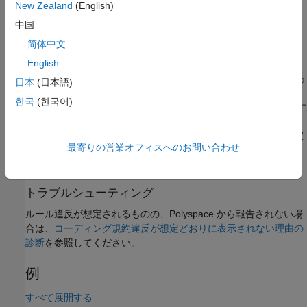
rn
m
New Zealand
(English)
中国
このルールは、識別子のスコープを考慮しません。
简体中文
Polyspace
実装
English
異なる 2 つの識別子の違いが、前述のリストで挙げられているあ
日本
(日本語)
®
いまいな文字の組み合わせによるものの場合、Polyspace
は欠
한국
(한국어)
陥を報告します。ルール チェッカーは、このルールをチェックす
るときに変数の完全修飾名を考慮しません。ルール チェッカー
は、識別子のスコープを考慮しません。スコープ固有の識別子宣
最寄りの営業オフィスへのお問い合わせ
言違反を特定するには、
を使用しま
MISRA C++:2008 Rule 2-10-1
す。
トラブルシューティング
ルール違反が想定されるものの、Polyspace から報告されない場
合は、
コーディング規約違反が想定どおりに表示されない理由の
診断
を参照してください。
例
すべて展開する