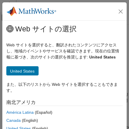
コンテンツへスキップ
MATLAB ヘルプ センター
オフキャンバス ナビゲーション メ
メインコンテンツ
Web サイトの選択
ドキュメンテーションのホーム
MISRA C++:2008 Rule 18-4-1
検証、妥当性確認、テスト
Web サイトを選択すると、翻訳されたコンテンツにアクセス
コード検証
Dynamic heap memory allocation shall not be used.
し、地域のイベントやサービスを確認できます。現在の位置情
報に基づき、次のサイトの選択を推奨します:
United States
Polyspace Bug Finder
説明
結果のレビューとレポート生成
United States
Polyspace Bug Finder の結果
1
Dynamic heap memory allocation shall not be used.
コーディング規約
また、以下のリストから Web サイトを選択することもできま
根拠
MISRA C++:2008 ルール
す。
動的メモリ割り当てではヒープ メモリが使用されるため、メモリ
MISRA C++:2008 Rule 18-4-1
リーク、データ不整合、メモリ枯渇、確定性のない動作などの問
南北アメリカ
項目一覧
題が発生する可能性があります。
América Latina
(Español)
説明
Polyspace
実装
チェック情報
Canada
(English)
バージョン履歴
チェッカーは、関数の
、
、
、および
や
malloc
calloc
realloc
free
United States
(English)