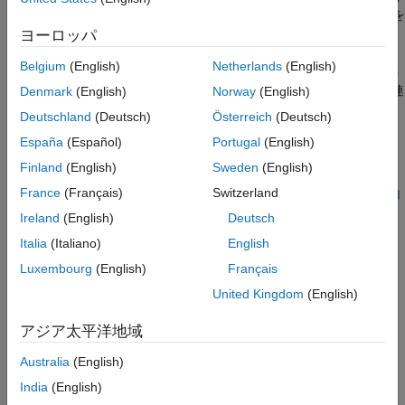
演算子と
演算子の非配置バージョンの使用にフラグを
参考
new
delete
設定します。
ヨーロッパ
Belgium
(English)
Netherlands
(English)
また、関数
の使用にもフラグを設定します。関数
alloca
alloca
ではメモリ リークが発生しませんが、動的メモリ割り当てに関連
Denmark
(English)
Norway
(English)
する他の問題が発生する可能性があります。
Deutschland
(Deutsch)
Österreich
(Deutsch)
España
(Español)
Portugal
(English)
トラブルシューティング
Finland
(English)
Sweden
(English)
®
ルール違反が想定されるものの、Polyspace
から報告されない
France
(Français)
Switzerland
場合は、
コーディング規約違反が想定どおりに表示されない理由
の診断
を参照してください。
Ireland
(English)
Deutsch
Italia
(Italiano)
English
チェック情報
Luxembourg
(English)
Français
グループ:
Language Support Library
United Kingdom
(English)
カテゴリ:
必要
バージョン履歴
アジア太平洋地域
R2013b で導入
Australia
(English)
India
(English)
参考