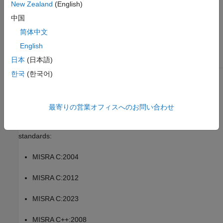
New Zealand
(English)
MISRA C++:2008 をチェック (-misra-cpp)
中国
简体中文
トピック
English
コーディング規約違反のチェックおよびレビュー
日本
(日本語)
한국
(한국어)
1
All MISRA coding rules and directives are © Copyright The
MISRA Consortium Limited 2021.
最寄りの営業オフィスへのお問い合わせ
The MISRA coding standards referenced in the
Polyspace Bug
Finder™
documentation are from the following MISRA
standards:
MISRA C:2004
MISRA C:2012
MISRA C:2023
MISRA C++:2008