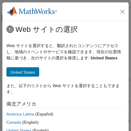
コンテンツへスキップ
MATLAB ヘルプ センター
オフキャンバス ナビゲーション メ
メインコンテンツ
Web サイトの選択
ドキュメンテーションのホーム
MISRA C++:2008 Rule 18-0-5
検証、妥当性確認、テスト
Web サイトを選択すると、翻訳されたコンテンツにアクセス
コード検証
The unbounded functions of library <cstring> shall not be used
し、地域のイベントやサービスを確認できます。現在の位置情
報に基づき、次のサイトの選択を推奨します:
United States
Polyspace Bug Finder
このページをすべて展開する
結果のレビューとレポート生成
説明
United States
Polyspace Bug Finder の結果
1
コーディング規約
The unbounded functions of library <cstring> shall not be used.
また、以下のリストから Web サイトを選択することもできま
MISRA C++:2008 ルール
す。
根拠
MISRA C++:2008 Rule 18-0-5
ライブラリ
に含まれている非有界の関数は、バッファ
<cstring>
南北アメリカ
項目一覧
ーに対して読み取りや書き込みを行う際に、バッファーの範囲を
América Latina
(Español)
チェックしません。そのため、バッファーの末尾より先にアクセ
説明
スすることになります。これは未定義の動作です。バッファーの
例
Canada
(English)
末尾より先を読み取る関数には、
、
、
、
strcpy
strcmp
strcat
チェック情報
United States
(English)