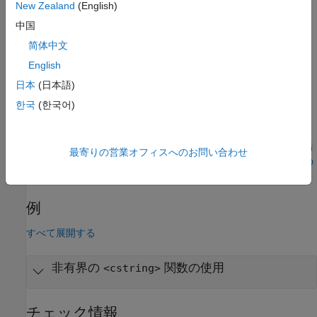
New Zealand
(English)
strrchr
中国
strstr
简体中文
English
strtok
日本
(日本語)
strlen
한국
(한국어)
トラブルシューティング
ルール違反が想定されるものの、Polyspace から報告されない場
最寄りの営業オフィスへのお問い合わせ
合は、
コーディング規約違反が想定どおりに表示されない理由の
診断
を参照してください。
例
すべて展開する
非有界の
関数の使用
<cstring>
チェック情報