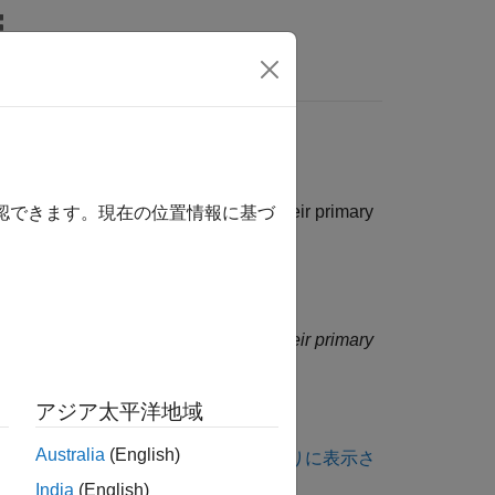
関数
ビデオ
MATLAB Answers
n the same file as the declaration of their primary
確認できます。現在の位置情報に基づ
n the same file as the declaration of their primary
アジア太平洋地域
Australia
(English)
は、
コーディング規約違反が想定どおりに表示さ
India
(English)