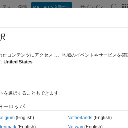
ニティ
学習
サインイン
MATLAB を入手する
ンテーション
例
Polyspace オプション
Polyspace 結果
RA C++:2008 Rule 14-7-3
択
tial and explicit specializations for a template shall be declared i
されたコンテンツにアクセスし、地域のイベントやサービスを
e.
:
United States
tial and explicit specializations for a template shall be declared i
イトを選択することもできます。
1
e.
ヨーロッパ
ブルシューティング
®
Belgium
(English)
Netherlands
(English)
違反が想定されるものの、Polyspace
から報告されない場合
理由の診断
を参照してください。
Denmark
(English)
Norway
(English)