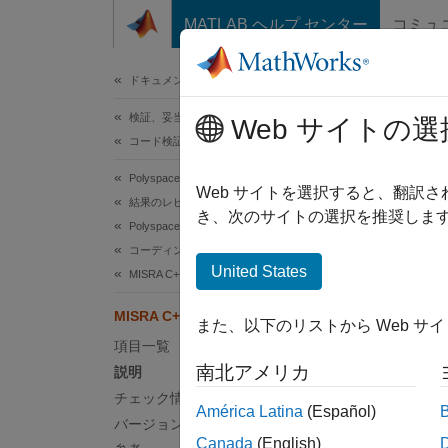
コンテンツへスキップ
MATLAB ヘルプ センター
コミュ
ドキュメ
ドキュメンテーションのホーム
検証、妥当性確認、テスト
MIS
Web サイトの選
コード検証
Polyspace Bug Finder
All par
Web サイトを選択すると、翻訳
結果のレビューとレポート生成
templat
き、次のサイトの選択を推奨します
Polyspace Bug Finder の結果
コーディング規約
説明
United States
MISRA C++:2008 ルール
All par
MISRA C++:2008 Rule 14-7-3
また、以下のリストから Web サ
templat
項目一覧
南北アメリカ
説明
トラ
チェック情報
América Latina
(Español)
ルール
バージョン履歴
れない
Canada
(English)