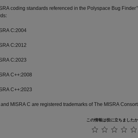
SRA coding standards referenced in the
Polyspace Bug Finde
ds:
SRA C:2004
SRA C:2012
SRA C:2023
SRA C++:2008
SRA C++:2023
and MISRA C are registered trademarks of The MISRA Consort
この情報は役に立ちました