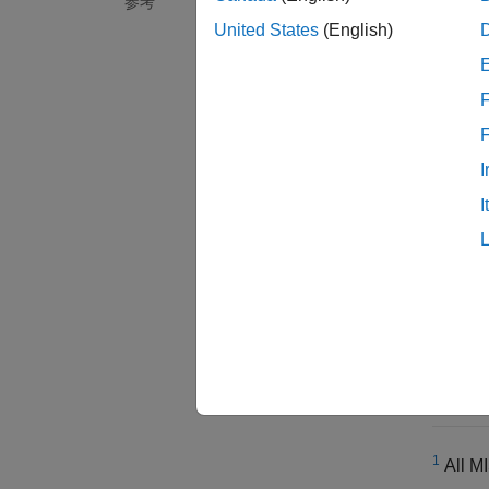
参考
United States
(English)
チェ
グルー
F
カテゴ
バー
I
R201
I
参考
MISRA
トピ
コーデ
1
All MI