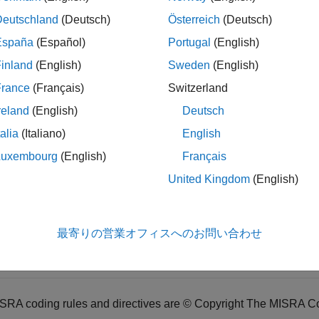
Deutschland
(Deutsch)
Österreich
(Deutsch)
ック情報
España
(Español)
Portugal
(English)
プ:
Templates
inland
(English)
Sweden
(English)
リ:
必要
France
(Français)
Switzerland
ジョン履歴
reland
(English)
Deutsch
3b で導入
talia
(Italiano)
English
Luxembourg
(English)
Français
United Kingdom
(English)
 C++:2008 をチェック (-misra-cpp)
ック
最寄りの営業オフィスへのお問い合わせ
ィング規約違反のチェックおよびレビュー
SRA coding rules and directives are © Copyright The MISRA C