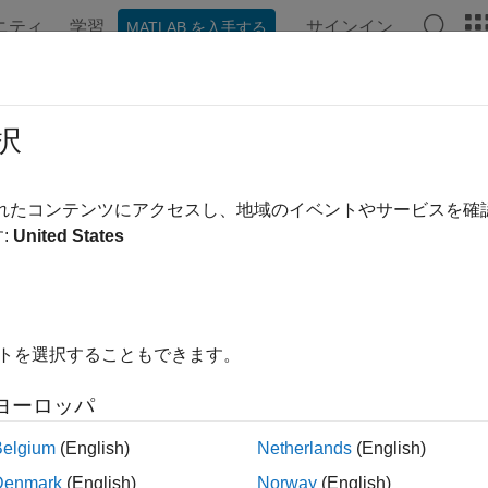
ニティ
学習
サインイン
MATLAB を入手する
ンテーション
例
Polyspace オプション
Polyspace 結果
/IEC TS 17961 [resident]
択
dentifiers that are reserved for the implementation
されたコンテンツにアクセスし、地域のイベントやサービスを
:
United States
ージをすべて展開する
1
ために予約された識別子の使用。
イトを選択することもできます。
space 実装
ヨーロッパ
ェッカーは、
予約された識別子またはマクロ名の宣言
をチェッ
Belgium
(English)
Netherlands
(English)
Denmark
(English)
Norway
(English)