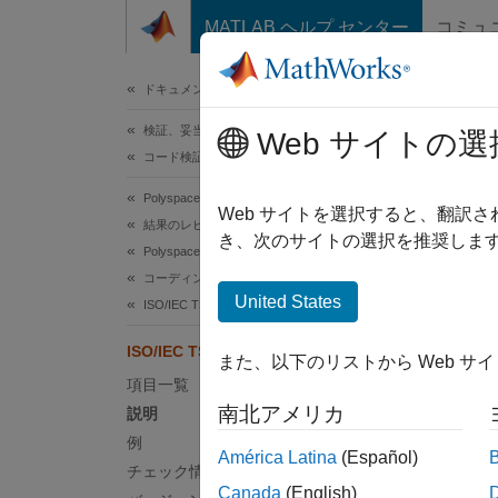
コンテンツへスキップ
MATLAB ヘルプ センター
コミュ
ドキュメ
ドキュメンテーションのホーム
検証、妥当性確認、テスト
ISO
Web サイトの選
コード検証
Polyspace Bug Finder
Using i
Web サイトを選択すると、翻訳
結果のレビューとレポート生成
き、次のサイトの選択を推奨します
Polyspace Bug Finder の結果
このペ
コーディング規約
説明
United States
ISO/IEC TS 17961 ルール
実装の
ISO/IEC TS 17961 [resident]
また、以下のリストから Web サ
項目一覧
Poly
南北アメリカ
説明
このチ
例
América Latina
(Español)
チェック情報
例
Canada
(English)