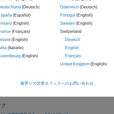
Deutschland
(Deutsch)
Österreich
(Deutsch)
展開する
España
(Español)
Portugal
(English)
予約された識別子またはマクロ名の宣言
inland
(English)
Sweden
(English)
France
(Français)
Switzerland
reland
(English)
Deutsch
ック情報
talia
(Italiano)
English
能性:
決定可能
Luxembourg
(English)
Français
ジョン履歴
United Kingdom
(English)
9a で導入
最寄りの営業オフィスへのお問い合わせ
EC TS 17961 をチェック (-iso-17961)
ック