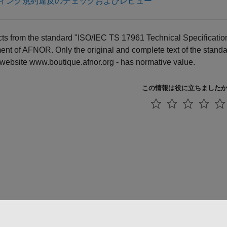
ィング規約違反のチェックおよびレビュー
ts from the standard "ISO/IEC TS 17961 Technical Specificatio
nt of AFNOR. Only the original and complete text of the stand
 website www.boutique.afnor.org - has normative value.
この情報は役に立ちました