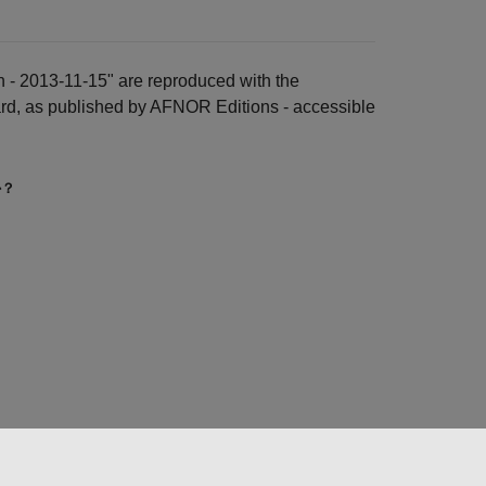
n - 2013-11-15" are reproduced with the
ard, as published by AFNOR Editions - accessible
か？