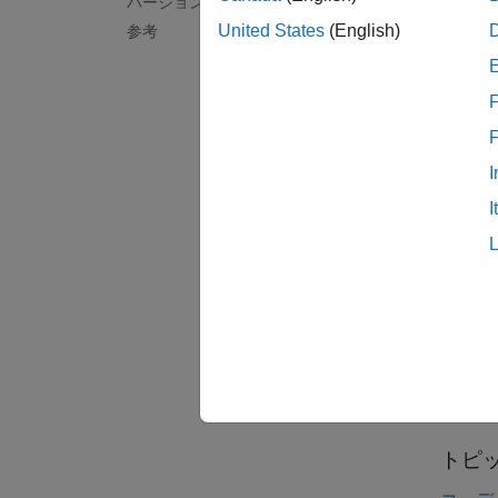
バージョン履歴
United States
(English)
参考
すべて
F
I
チェ
I
決定可
バー
R201
参考
ISO/I
トピ