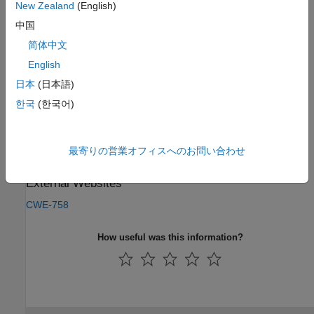
PQL Name:
New Zealand
(English)
std.cwe_native.R758
Version History
中国
简体中文
Introduced in R2024a
English
See Also
日本
(日本語)
한국
(한국어)
Check CWE (-cwe)
Topics
最寄りの営業オフィスへのお問い合わせ
Check for and Review Coding Standard Violations
External Websites
CWE-758
How useful was this information?