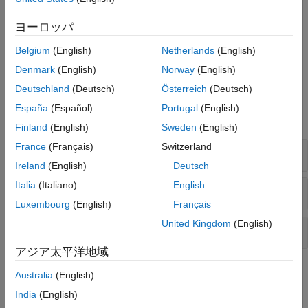
Bitwise operation on negative value
Version History
ヨーロッパ
See Also
Unsafe conversion between pointer and integer
Belgium
(English)
Netherlands
(English)
Use of plain char type for numeric value
Denmark
(English)
Norway
(English)
Deutschland
(Deutsch)
Österreich
(Deutsch)
Examples
España
(Español)
Portugal
(English)
expand all
Finland
(English)
Sweden
(English)
France
(Français)
Switzerland
Bitwise operation on negative value
Ireland
(English)
Deutsch
Italia
(Italiano)
English
Unsafe conversion between pointer and integer
Luxembourg
(English)
Français
United Kingdom
(English)
Use of plain char type for numeric value
アジア太平洋地域
Check Information
Australia
(English)
India
(English)
Category:
Others