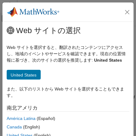
コンテンツへスキップ
MATLAB ヘルプ センター
オフキャンバス ナビゲーション メ
メインコンテンツ
Web サイトの選択
ドキュメンテーションのホーム
CWE Rule 758
検証、妥当性確認、テスト
Web サイトを選択すると、翻訳されたコンテンツにアクセス
コード検証
Reliance on Undefined, Unspecified, or Implementation-Defined
し、地域のイベントやサービスを確認できます。現在の位置情
Behavior
報に基づき、次のサイトの選択を推奨します:
United States
Polyspace Bug Finder
Since R2024a
Reviewing and Reporting Results
expand all in page
United States
Polyspace Bug Finder Results
Description
Coding Standards
また、以下のリストから Web サイトを選択することもできま
The product uses an API function, data structure, or other entity
Common Weakness Enumeration (CWE)
す。
in a way that relies on properties that are not always guaranteed
to hold for that entity.
CWE Rule 758
南北アメリカ
ON THIS PAGE
Polyspace
Implementation
América Latina
(Español)
Description
The rule checker checks for these issues:
Examples
Canada
(English)
Check Information
United States
(English)