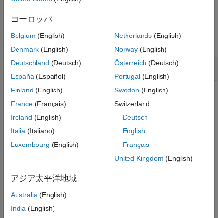
クします。
バージョン履歴
ヨーロッパ
参考
例
Belgium
(English)
Netherlands
(English)
すべて展開する
Denmark
(English)
Norway
(English)
Deutschland
(Deutsch)
Österreich
(Deutsch)
string 配列での null 値の欠落
España
(Español)
Portugal
(English)
Finland
(English)
Sweden
(English)
チェック情報
France
(Français)
Switzerland
カテゴリ:
Data Neutralization Issues
Ireland
(English)
Deutsch
バージョン履歴
Italia
(Italiano)
English
R2023a で導入
Luxembourg
(English)
Français
United Kingdom
(English)
参考
アジア太平洋地域
CWE チェック (-cwe)
Australia
(English)
トピック
India
(English)