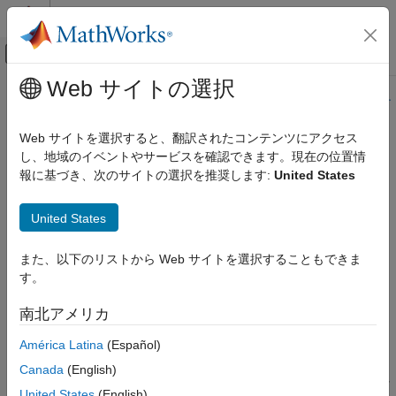
コンテンツへスキップ
MATLAB ヘルプ センター
オフキャンバス ナビゲーション メ
メインコンテンツ
Web サイトの選択
ドキュメンテーションのホーム
このページの内容は最新ではありません。最新版の英語を参照す
るには、ここをクリックします。
検証、妥当性確認、テスト
Web サイトを選択すると、翻訳されたコンテンツにアクセス
コード検証
し、地域のイベントやサービスを確認できます。現在の位置情
CWE Rule 463
報に基づき、次のサイトの選択を推奨します:
United States
Polyspace Bug Finder
結果のレビューとレポート生成
Deletion of Data Structure Sentinel
United States
Polyspace Bug Finder の結果
R2023a 以降
コーディング規約
このページをすべて展開する
また、以下のリストから Web サイトを選択することもできま
共通脆弱性タイプ一覧 (CWE)
説明
す。
The accidental deletion of a data-structure sentinel can cause
CWE Rule 463
南北アメリカ
serious programming logic problems.
項目一覧
América Latina
(Español)
説明
Polyspace
実装
例
Canada
(English)
ルール チェッカーは、
"文字列配列での null 値の欠落"
をチェッ
チェック情報
United States
(English)