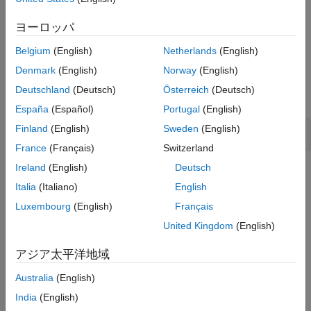
Polyspace
Implementation
Version History
This rule checker checks for the issue
Plain Text Password
ヨーロッパ
See Also
Stored in File System
.
Belgium
(English)
Netherlands
(English)
Examples
Denmark
(English)
Norway
(English)
Deutschland
(Deutsch)
Österreich
(Deutsch)
expand all
España
(Español)
Portugal
(English)
Finland
(English)
Sweden
(English)
Plain Text Password Stored in File System
France
(Français)
Switzerland
Ireland
(English)
Deutsch
Check Information
Italia
(Italiano)
English
Category:
Credentials Management Errors
Luxembourg
(English)
Français
PQL Name:
std.cwe_native.R256
United Kingdom
(English)
Version History
アジア太平洋地域
Introduced in R2023a
Australia
(English)
See Also
India
(English)