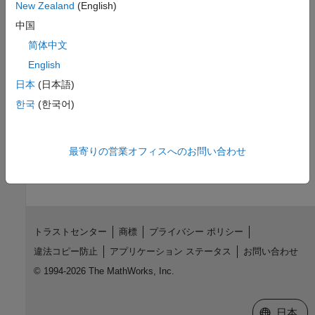
Check CWE (-cwe)
New Zealand
(English)
中国
Topics
简体中文
Check for and Review Coding Standard Violations
English
External Websites
日本
(日本語)
CWE-256
한국
(한국어)
How useful was this information?
最寄りの営業オフィスへのお問い合わせ
トラストセンター
商標
プライバシー ポリシー
違法コピー防止
アプリケーション ステータス
お問い合わせ
© 1994-2026 The MathWorks, Inc.
Web サイ
日本