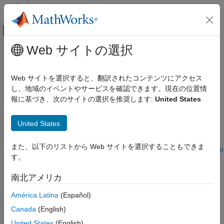
コンテンツへスキップ
MATLAB ヘルプ センター
オフキャンバス ナビゲーション メ
メインコンテンツ
Web サイトの選択
ドキュメンテーションのホーム
CWE Rule 256
検証、妥当性確認、テスト
Web サイトを選択すると、翻訳されたコンテンツにアクセス
コード検証
Plaintext storage of a password
し、地域のイベントやサービスを確認できます。現在の位置情
Since R2023a
報に基づき、次のサイトの選択を推奨します:
United States
Polyspace Bug Finder
expand all in page
Reviewing and Reporting Results
Description
United States
Polyspace Bug Finder Results
®
Coding Standards
This checker is deactivated in a default
Polyspace
as You
また、以下のリストから Web サイトを選択することもできま
Code™
analysis
. See
Checkers Deactivated in Polyspace as You
Common Weakness Enumeration (CWE)
す。
Code Analysis
(Polyspace as You Code)
.
CWE Rule 256
南北アメリカ
Rule Description
ON THIS PAGE
América Latina
(Español)
Storing a password in plaintext may result in a system
Description
compromise.
Examples
Canada
(English)
Check Information
United States
(English)