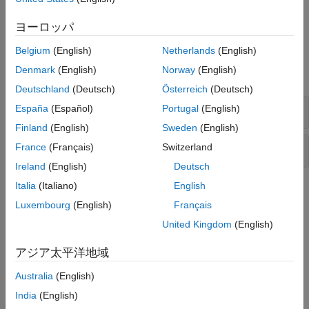
バージョン履歴
保護されていない動的メモリ割り当て
ヨーロッパ
参考
例
Belgium
(English)
Netherlands
(English)
Denmark
(English)
Norway
(English)
すべて展開する
Deutschland
(Deutsch)
Österreich
(Deutsch)
errno がリセットされていません
España
(Español)
Portugal
(English)
Finland
(English)
Sweden
(English)
保護されていない動的メモリ割り当て
France
(Français)
Switzerland
Ireland
(English)
Deutsch
Italia
(Italiano)
English
チェック情報
Luxembourg
(English)
Français
カテゴリ:
Error Conditions, Return Values, Status Codes
United Kingdom
(English)
PQL 名:
std.cwe_native.R253
バージョン履歴
アジア太平洋地域
R2023a で導入
Australia
(English)
India
(English)
参考