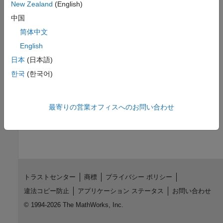
New Zealand
(English)
CWE チェック (-cwe)
中国
简体中文
トピック
English
コーディング規約違反のチェックおよびレビュー
日本
(日本語)
外部の Web サイト
한국
(한국어)
CWE-253
最寄りの営業オフィスへのお問い合わせ
この情報は役に立ちましたか？
トラストセンター
商標
プライバシー ポリシー
違法コピー防止
アプリケーション ステータス
お問い合わせ
© 1994-2026 The MathWorks, Inc.