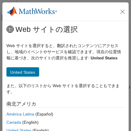
コンテンツへスキップ
MATLAB ヘルプ センター
オフキャンバス ナビゲーション メ
メインコンテンツ
Web サイトの選択
ドキュメンテーションのホーム
CWE Rule 253
検証、妥当性確認、テスト
Web サイトを選択すると、翻訳されたコンテンツにアクセス
コード検証
Incorrect Check of Function Return Value
し、地域のイベントやサービスを確認できます。現在の位置情
R2023a 以降
報に基づき、次のサイトの選択を推奨します:
United States
Polyspace Bug Finder
このページをすべて展開する
結果のレビューとレポート生成
説明
United States
Polyspace Bug Finder の結果
コーディング規約
The software incorrectly checks a return value from a function,
また、以下のリストから Web サイトを選択することもできま
which prevents the software from detecting errors or exceptional
共通脆弱性タイプ一覧 (CWE)
す。
conditions.
CWE Rule 253
南北アメリカ
Polyspace
実装
項目一覧
América Latina
(Español)
ルール チェッカーは以下の問題をチェックします。
説明
例
Canada
(English)
errno がリセットされていません
チェック情報
United States
(English)