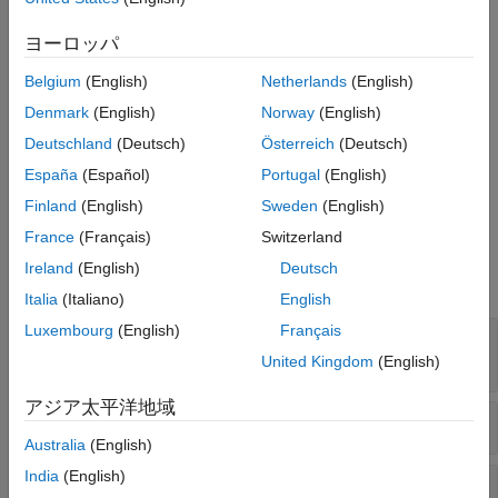
ルール チェッカーは以下の問題をチェックします。
バージョン履歴
ヨーロッパ
参考
汚染されたインデックスによる配列へのアクセス
Belgium
(English)
Netherlands
(English)
標準ライブラリ メモリ ルーチンの無効な使用
Denmark
(English)
Norway
(English)
Deutschland
(Deutsch)
Österreich
(Deutsch)
汚染されたオフセットによるポインターのデリファレンス
España
(Español)
Portugal
(English)
汚染された NULL 文字列または非 NULL 終端文字列
Finland
(English)
Sweden
(English)
France
(Français)
Switzerland
例
Ireland
(English)
Deutsch
すべて展開する
Italia
(Italiano)
English
Luxembourg
(English)
Français
汚染されたインデックスによる配列へのアクセ
ス
United Kingdom
(English)
アジア太平洋地域
標準ライブラリ メモリ ルーチンの無効な使用
Australia
(English)
India
(English)
汚染されたオフセットによるポインターのデリ