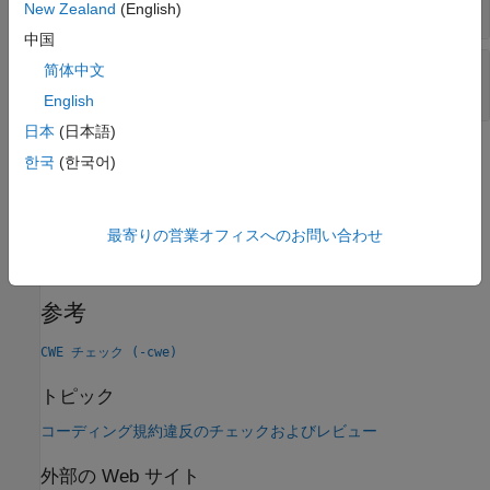
ファレンス
New Zealand
(English)
中国
汚染された NULL 文字列または非 NULL 終端文
简体中文
字列
English
日本
(日本語)
チェック情報
한국
(한국어)
カテゴリ:
Memory Buffer Errors
バージョン履歴
最寄りの営業オフィスへのお問い合わせ
R2023a で導入
参考
CWE チェック (-cwe)
トピック
コーディング規約違反のチェックおよびレビュー
外部の Web サイト