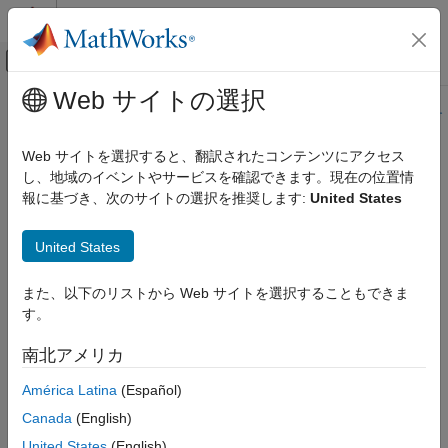
コンテンツへスキップ
MATLAB ヘルプ センター
オフキャンバス ナビゲーション メ
メインコンテンツ
Web サイトの選択
ドキュメンテーションのホーム
このページの内容は最新ではありません。最新版の英語を参照す
るには、ここをクリックします。
検証、妥当性確認、テスト
Web サイトを選択すると、翻訳されたコンテンツにアクセス
コード検証
し、地域のイベントやサービスを確認できます。現在の位置情
CWE Rule 123
報に基づき、次のサイトの選択を推奨します:
United States
Polyspace Bug Finder
結果のレビューとレポート生成
Write-what-where Condition
United States
Polyspace Bug Finder の結果
R2023a 以降
コーディング規約
このページをすべて展開する
また、以下のリストから Web サイトを選択することもできま
共通脆弱性タイプ一覧 (CWE)
説明
す。
Any condition where the attacker has the ability to write an
CWE Rule 123
南北アメリカ
arbitrary value to an arbitrary location, often as the result of a
項目一覧
buffer overflow.
América Latina
(Español)
説明
例
Canada
(English)
Polyspace
実装
チェック情報
United States
(English)