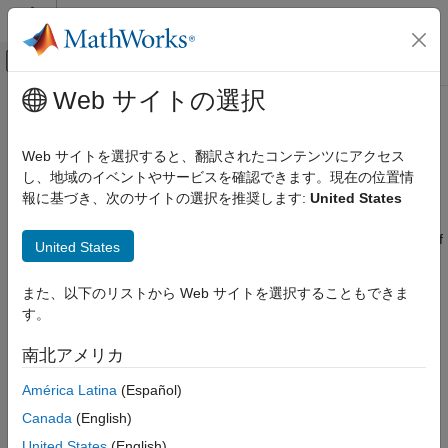
コンテンツへスキップ
MATLAB ヘルプ センター
オフキャンバス ナビゲーション メ
メインコンテンツ
Web サイトの選択
ドキュメンテーションのホーム
Cpp.SehLeaveStatement Class
検証、妥当性確認、テスト
Web サイトを選択すると、翻訳されたコンテンツにアクセス
コード検証
Namespace:
Cpp
し、地域のイベントやサービスを確認できます。現在の位置情
Superclasses:
報に基づき、次のサイトの選択を推奨します:
United States
AstNodeProperties
Polyspace Bug Finder
Configuration
Represents the
nodes in the syntax tree of
seh_leave_statement
United States
Create Your Own Coding Rules and Coding
your code
Standard
Since R2026a
また、以下のリストから Web サイトを選択することもできま
Description
Cpp.SehLeaveStatement Class
す。
ON THIS PAGE
class represents the C++ syntax node
SehLeaveStatement
南北アメリカ
Description
in your code and contains predicates to
seh_leave_statement
query properties and children of this node.
Predicates
América Latina
(Español)
Version History
Canada
(English)
Predicates
United States
(English)