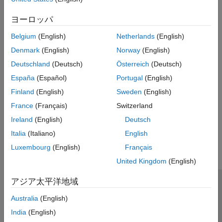
expand all
ヨーロッパ
Type
Belgium
(English)
Netherlands
(English)
Syntaxes
Denmark
(English)
Norway
(English)
Deutschland
(Deutsch)
Österreich
(Deutsch)
Version History
España
(Español)
Portugal
(English)
Finland
(English)
Sweden
(English)
Introduced in R2026a
France
(Français)
Switzerland
Ireland
(English)
Deutsch
How useful was this information?
Italia
(Italiano)
English
Luxembourg
(English)
Français
United Kingdom
(English)
アジア太平洋地域
トラストセンター
商標
プライバシー ポリシー
Australia
(English)
違法コピー防止
アプリケーション ステータス
お問い合わせ
India
(English)
© 1994-2026 The MathWorks, Inc.