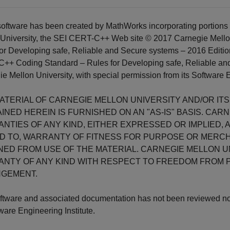
oftware has been created by MathWorks incorporating portions
 University, the SEI CERT-C++ Web site © 2017 Carnegie Mello
or Developing safe, Reliable and Secure systems – 2016 Editio
++ Coding Standard – Rules for Developing safe, Reliable and
e Mellon University, with special permission from its Software E
ATERIAL OF CARNEGIE MELLON UNIVERSITY AND/OR IT
INED HEREIN IS FURNISHED ON AN "AS-IS" BASIS. CA
NTIES OF ANY KIND, EITHER EXPRESSED OR IMPLIED, 
ED TO, WARRANTY OF FITNESS FOR PURPOSE OR MERCHA
NED FROM USE OF THE MATERIAL. CARNEGIE MELLON U
NTY OF ANY KIND WITH RESPECT TO FREEDOM FROM 
NGEMENT.
ftware and associated documentation has not been reviewed nor
tware Engineering Institute.