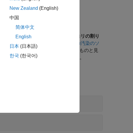
New Zealand
(English)
中国
简体中文
入力に関する
"汚染されたサイズでのメモリの割り
English
場合があります。
Polyspace 解析での汚染のソ
日本
(日本語)
から発生したすべてのデータを汚染されたものと見
한국
(한국어)
を使用します。
er-as-trust-boundary]