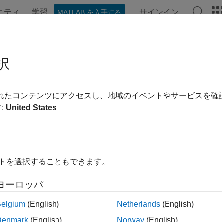
ニティ
学習
サインイン
MATLAB を入手する
ンテーション
例
Polyspace オプション
Polyspace 結果
T C: Rule ARR32-C
択
size arguments for variable length arrays are in a valid range
されたコンテンツにアクセスし、地域のイベントやサービスを
:
United States
ージをすべて展開する
1
size arguments for variable length arrays are in a valid range.
イトを選択することもできます。
space 実装
ヨーロッパ
 チェッカーは以下の問題をチェックします。
Belgium
(English)
Netherlands
(English)
染されたサイズでのメモリの割り当て
。
Denmark
(English)
Norway
(English)