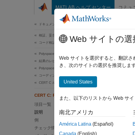
コンテンツへスキップ
MATLAB ヘルプ センター
コミュ
ドキュメ
ドキュメンテーションのホーム
検証、妥当性確認、テスト
CER
Web サイトの選
コード検証
Polyspace Bug Finder
Ensure 
Web サイトを選択すると、翻訳
結果のレビューとレポート生成
き、次のサイトの選択を推奨します
Polyspace Bug Finder の結果
このペ
コーディング規約
説明
United States
CERT C ルールと推奨事項
Ensure 
CERT C: Rule ARR32-C
また、以下のリストから Web サ
項目一覧
Poly
南北アメリカ
説明
ルール
例
América Latina
(Español)
チェック情報
汚
Canada
(English)