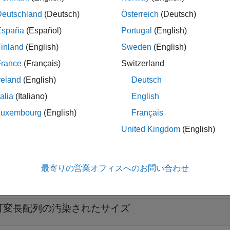
Deutschland
(Deutsch)
Österreich
(Deutsch)
変長配列の汚染されたサイズ
。
España
(Español)
Portugal
(English)
ッカーの拡張
inland
(English)
Sweden
(English)
 Bug Finder 解析では、現在の解析境界の外部からの特定の
France
(Français)
Switzerland
や
"可変長配列の汚染されたサイズ"
問題にフラグを設定しない
reland
(English)
Deutsch
参照してください。Polyspace 解析の現在のスコープ以外
talia
(Italiano)
English
は、コマンド ライン オプション
[-consider-analysis-perimet
Luxembourg
(English)
Français
United Kingdom
(English)
展開する
最寄りの営業オフィスへのお問い合わせ
汚染されたサイズでのメモリの割り当て
可変長配列の汚染されたサイズ