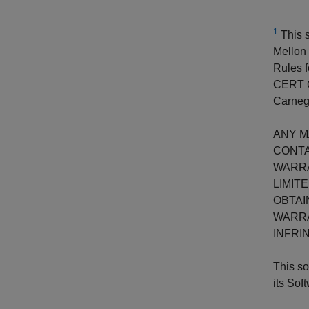
1
This s
Mellon
Rules f
CERT C
Carnegi
ANY M
CONTA
WARRA
LIMIT
OBTAI
WARRA
INFRI
This so
its Sof