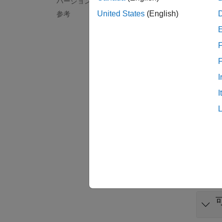
バージョン履歴
United States
(English)
参考
可
チェ
F
既定の
当て"
I
ース
を
I
なすに
例
すべて