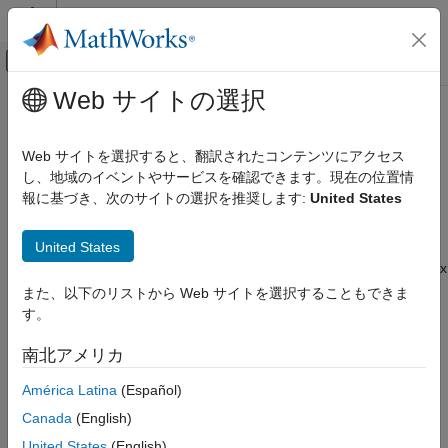
コンテンツへスキップ
MATLAB ヘルプ センター
オフキャンバス ナビゲーション メ
メインコンテンツ
Web サイトの選択
ドキュメンテーションのホーム
Ast.NestedNamespaceSpecifier
検証、妥当性確認、テスト
Class
Web サイトを選択すると、翻訳されたコンテンツにアクセス
コード検証
し、地域のイベントやサービスを確認できます。現在の位置情
報に基づき、次のサイトの選択を推奨します:
United States
Polyspace Bug Finder
Namespace:
Ast
Superclasses:
AstNodeProperties
Configuration
United States
Create Your Own Coding Rules and Coding
Represents the
nodes in the syntax
Standard
nested_namespace_specifier
tree of your code
また、以下のリストから Web サイトを選択することもできま
Ast.NestedNamespaceSpecifier Class
Since R2026a
す。
Description
ON THIS PAGE
南北アメリカ
Description
The
class
represents the node
PQL
NestedNamespaceSpecifier
Predicates
América Latina
(Español)
in the syntax tree of your code.
nested_namespace_specifier
Version History
Canada
(English)
Predicates
United States
(English)