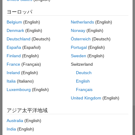
expand all
ヨーロッパ
Type
Belgium
(English)
Netherlands
(English)
Denmark
(English)
Norway
(English)
Syntaxes
Deutschland
(Deutsch)
Österreich
(Deutsch)
España
(Español)
Portugal
(English)
Version History
Finland
(English)
Sweden
(English)
Introduced in R2026a
France
(Français)
Switzerland
Ireland
(English)
Deutsch
How useful was this information?
Italia
(Italiano)
English
Luxembourg
(English)
Français
United Kingdom
(English)
アジア太平洋地域
トラストセンター
商標
プライバシー ポリシー
Australia
(English)
違法コピー防止
アプリケーション ステータス
お問い合わせ
India
(English)
© 1994-2026 The MathWorks, Inc.