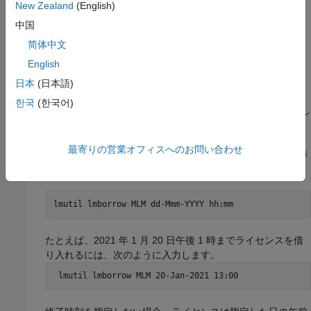
New Zealand
(English)
合わせてください。
中国
あるいは、
License Manager Download
ページから
バイ
lmutil
简体中文
ナリを含むライセンス マネージャーをダウンロードします。
English
ライセンスを借り入れるには、次のようにします。
日本
(日本語)
한국
(한국어)
バイナリを、ライセンスの借入元のマシンにコピーし
lmutil
ます。
最寄りの営業オフィスへのお問い合わせ
次の形式を使用して、借入期間終了日とオプションで終了時
刻を指定するコマンドを実行します。
lmutil lmborrow MLM dd-Mmm-YYYY hh:mm
たとえば、2021 年 1 月 20 日午後 1 時までライセンスを借
り入れるには、次のように入力します。
 lmutil lmborrow MLM 20-Jan-2021 13:00