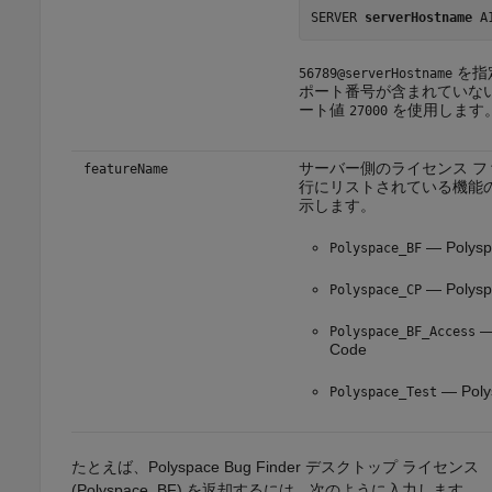
SERVER 
serverHostname
 A
を指
56789@serverHostname
ポート番号が含まれていな
ート値
を使用します
27000
サーバー側のライセンス 
featureName
行にリストされている機能
示します。
—
Polys
Polyspace_BF
—
Polys
Polyspace_CP
Polyspace_BF_Access
Code
—
Pol
Polyspace_Test
たとえば、
Polyspace Bug Finder
デスクトップ ライセンス
(Polyspace_BF) を返却するには、次のように入力します。