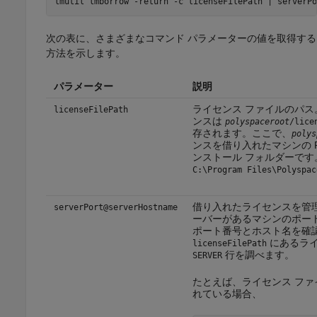
lmutil lmborrow -return -c licenseFilePath | serverPo
次の表に、さまざまなコマンド パラメーターの値を取得する
方法を示します。
パラメーター
説明
ライセンス ファイルのパス
licenseFilePath
ンスは
polyspaceroot
/lice
存されます。ここで、
polys
ンスを借り入れたマシンの Pol
ンストール フォルダーです
C:\Program Files\Polyspac
借り入れたライセンスを管理
serverPort@serverHostname
ーバーがあるマシンのポー
ポート番号とホスト名を確
にあるライ
licenseFilePath
行を調べます。
SERVER
たとえば、ライセンス ファ
れている場合、