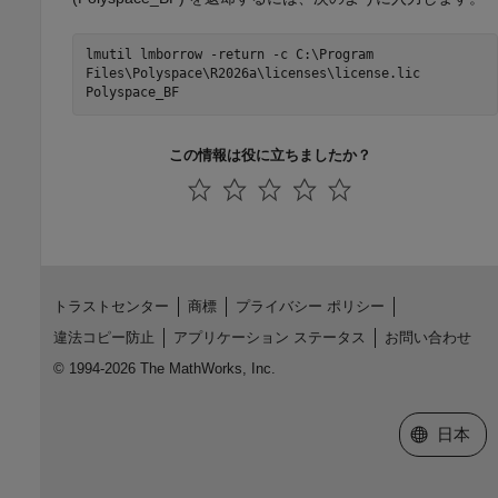
lmutil lmborrow -return -c C:\Program
Files\Polyspace\
R2026a
\licenses\license.lic
Polyspace_BF
この情報は役に立ちましたか？
トラストセンター
商標
プライバシー ポリシー
違法コピー防止
アプリケーション ステータス
お問い合わせ
© 1994-2026 The MathWorks, Inc.
Web サイ
日本