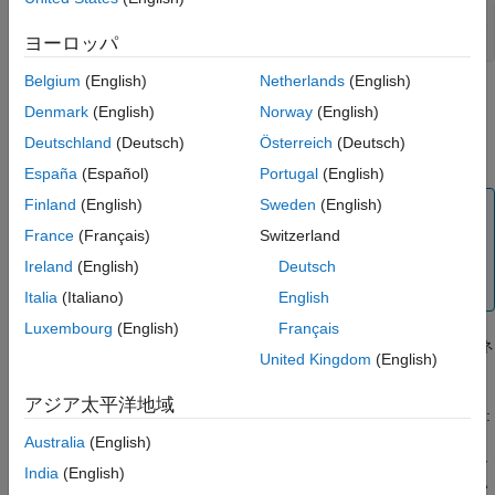
INCREMENT Polyspace_BF MLM 40 01-jan-0000 5 BORROW=720 \

	AB1CD234567EF6A3C24A
ヨーロッパ
Belgium
(English)
Netherlands
(English)
ライセンス借入を有効にするには、管理者である必要がありま
Denmark
(English)
Norway
(English)
す。
ライセンス借入の有効化
を参照してください。
Deutschland
(Deutsch)
Österreich
(Deutsch)
Polyspace
ライセンスの借り入れ
España
(Español)
Portugal
(English)
Finland
(English)
Sweden
(English)
メモ
France
(Français)
Switzerland
このワークフローは、R2019a 以降のリリースに適用され
ます。R2018b 以前のリリースについては、
ライセンスの
Ireland
(English)
Deutsch
借入
を参照してください。
Italia
(Italiano)
English
Luxembourg
(English)
Français
ライセンスを借り入れるには、インストールしたライセンス マネ
United Kingdom
(English)
ージャーに含まれている
バイナリを使用します。
lmutil
アジア太平洋地域
このバイナリは
および
バイナリと同じフォルダー (例:
lmgrd
MLM
、
はライセンス マネー
\win64\etc
installFolder
installFolder
Australia
(English)
ジャーのインストール フォルダー) にあります。このフォルダー
India
(English)
の場所がわからない場合は、Polyspace ライセンス管理者に問い