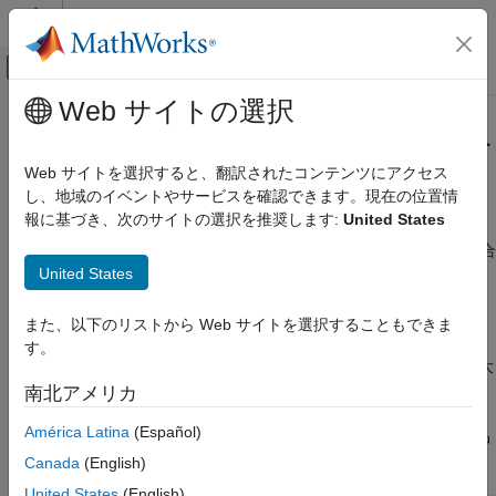
コンテンツへスキップ
MATLAB ヘルプ センター
オフキャンバス ナビゲーション メ
メインコンテンツ
Web サイトの選択
ドキュメンテーションのホーム
Polyspace
製品のライセンスの借入
検証、妥当性確認、テスト
の設定
Web サイトを選択すると、翻訳されたコンテンツにアクセス
コード検証
し、地域のイベントやサービスを確認できます。現在の位置情
報に基づき、次のサイトの選択を推奨します:
United States
®
Polyspace Bug Finder
Polyspace
製品で、ライセンス マネージャーが必要なライセン
ス (Commercial Concurrent ライセンスなど) を使用している場合
インストール
United States
は、ライセンスの借入を有効にしてライセンスを借り入れること
デスクトップ用の Bug Finder のインストール
ができます。
Polyspace 製品のライセンスの借入の設定
また、以下のリストから Web サイトを選択することもできま
ライセンス マネージャー サーバーとマシンの接続を切断した後
す。
項目一覧
も引き続き Polyspace 製品を使用するために、ライセンスを最大
Polyspace ライセンスの借り入れ
720 時間 (30 日) まで借り入れます。
南北アメリカ
Polyspace ライセンスの返却
América Latina
(Español)
借入をサポートしているライセンスには、次の例のように、製品
の
行に
というキーワードが含まれています。
INCREMENT
BORROW
Canada
(English)
United States
(English)