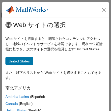
コンテンツへスキップ
MATLAB ヘルプ センター
オフキャンバス ナビゲーション メ
メインコンテンツ
Web サイトの選択
ドキュメンテーションのホーム
コード生成
Web サイトを選択すると、翻訳されたコンテンツにアクセス
自動車
し、地域のイベントやサービスを確認できます。現在の位置情
報に基づき、次のサイトの選択を推奨します:
United States
この情報は役に立ちましたか？
United States
また、以下のリストから Web サイトを選択することもできま
す。
南北アメリカ
América Latina
(Español)
Canada
(English)
United States
(English)