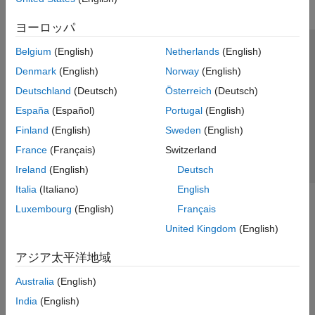
ヨーロッパ
Belgium
(English)
Netherlands
(English)
トラストセンター
商標
プライバシー ポリシー
Denmark
(English)
Norway
(English)
違法コピー防止
アプリケーション ステータス
お問い合わせ
Deutschland
(Deutsch)
Österreich
(Deutsch)
© 1994-2026 The MathWorks, Inc.
España
(Español)
Portugal
(English)
Finland
(English)
Sweden
(English)
Web サイ
日本
France
(Français)
Switzerland
Ireland
(English)
Deutsch
Italia
(Italiano)
English
Luxembourg
(English)
Français
United Kingdom
(English)
アジア太平洋地域
Australia
(English)
India
(English)