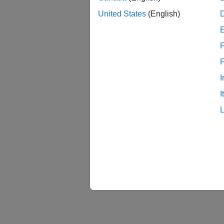
United States
(English)
F
I
I