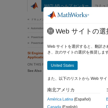
コンテンツへスキップ
MATLAB ヘルプ センター
コミュ
Document
ドキュメンテーションのホーム
Automotive
SI 
Web サイトの選
Powertrain Blockset
Powertrain Reference Applications
Web サイトを選択すると、翻訳
き、次のサイトの選択を推奨します
SI Engine Dynamometer Reference
The spa
Application
connect
ON THIS PAGE
United States
validat
See Also
model.
また、以下のリストから Web サ
To crea
南北アメリカ
For mor
América Latina
(Español)
Canada
(English)