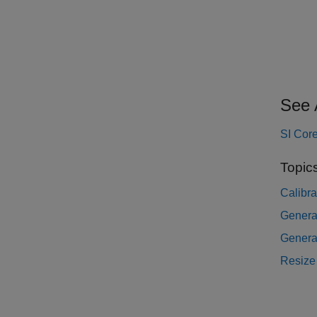
See 
SI Cor
Topic
Calibra
Genera
Genera
Resize