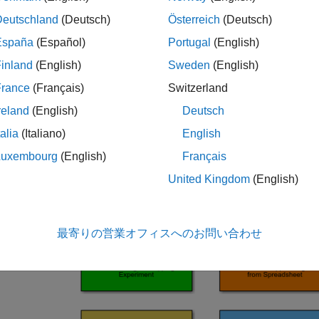
Deutschland
(Deutsch)
Österreich
(Deutsch)
España
(Español)
Portugal
(English)
inland
(English)
Sweden
(English)
France
(Français)
Switzerland
reland
(English)
Deutsch
talia
(Italiano)
English
Luxembourg
(English)
Français
United Kingdom
(English)
最寄りの営業オフィスへのお問い合わせ