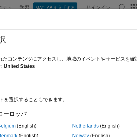
ニティ
学習
サインイン
MATLAB を入手する
ation
Examples
Functions
Blocks
Apps
Videos
Engine Dynamometer Reference Appl
択
されたコンテンツにアクセスし、地域のイベントやサービスを
:
United States
rk-ignition (SI) engine dynamometer reference application repre
ed to a dynamometer with a tailpipe emission analyzer. Using th
e, and optimize the engine controller and plant model parameters
イトを選択することもできます。
te and open a working copy of the reference application, enter
a
ヨーロッパ
e information, see
Calibrate, Validate, and Optimize SI Engin
Belgium
(English)
Netherlands
(English)
Denmark
(English)
Norway
(English)