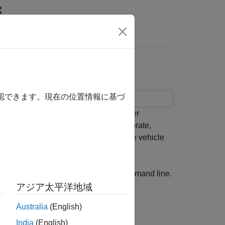
Answers
ication
確認できます。現在の位置情報に基づ
sents an SI engine plant and controller
e reference application, you can calibrate,
 before integrating the engine with the vehicle
at the command line.
utoblkSIDynamometerStart
アジア太平洋地域
e with Dynamometer Test Harness
.
Australia
(English)
India
(English)