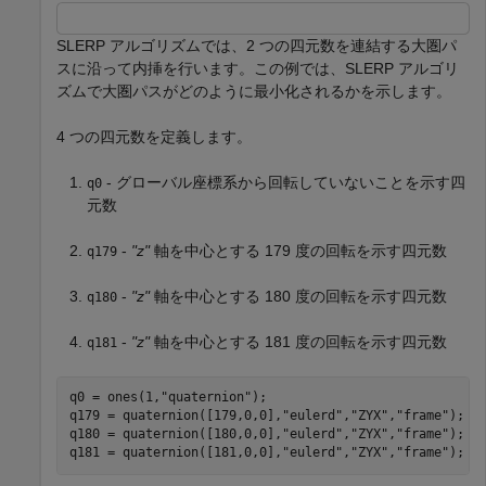
SLERP アルゴリズムでは、2 つの四元数を連結する大圏パ
スに沿って内挿を行います。この例では、SLERP アルゴリ
ズムで大圏パスがどのように最小化されるかを示します。
4 つの四元数を定義します。
- グローバル座標系から回転していないことを示す四
q0
元数
-
"z"
軸を中心とする 179 度の回転を示す四元数
q179
-
"z"
軸を中心とする 180 度の回転を示す四元数
q180
-
"z"
軸を中心とする 181 度の回転を示す四元数
q181
q0 = ones(1,
"quaternion"
);

q179 = quaternion([179,0,0],
"eulerd"
,
"ZYX"
,
"frame"
);

q180 = quaternion([180,0,0],
"eulerd"
,
"ZYX"
,
"frame"
);

q181 = quaternion([181,0,0],
"eulerd"
,
"ZYX"
,
"frame"
);