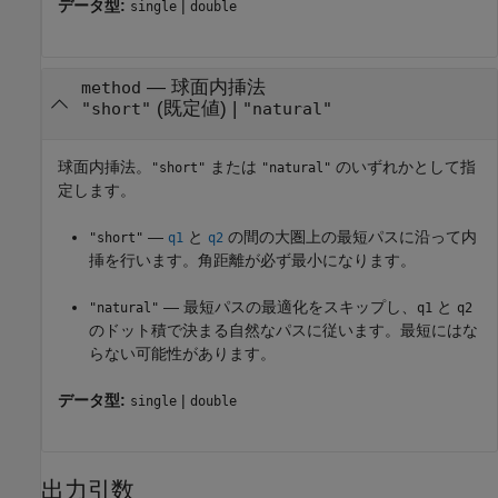
データ型:
|
single
double
—
球面内挿法
method
(既定値) |
"short"
"natural"
球面内挿法。
または
のいずれかとして指
"short"
"natural"
定します。
—
と
の間の大圏上の最短パスに沿って内
"short"
q1
q2
挿を行います。角距離が必ず最小になります。
— 最短パスの最適化をスキップし、
と
"natural"
q1
q2
のドット積で決まる自然なパスに従います。最短にはな
らない可能性があります。
データ型:
|
single
double
出力引数