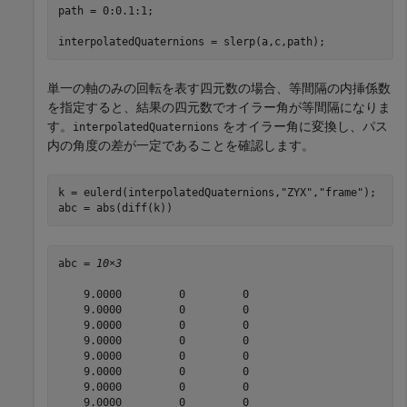
path = 0:0.1:1;

interpolatedQuaternions = slerp(a,c,path);
単一の軸のみの回転を表す四元数の場合、等間隔の内挿係数
を指定すると、結果の四元数でオイラー角が等間隔になりま
す。
をオイラー角に変換し、パス
interpolatedQuaternions
内の角度の差が一定であることを確認します。
k = eulerd(interpolatedQuaternions,
"ZYX"
,
"frame"
);

abc = abs(diff(k))
abc = 
10×3
    9.0000         0         0

    9.0000         0         0

    9.0000         0         0

    9.0000         0         0

    9.0000         0         0

    9.0000         0         0

    9.0000         0         0

    9.0000         0         0
