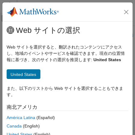
コンテンツへスキップ
MATLAB ヘルプ センター
オフキャンバス ナビゲーション メ
メインコンテンツ
Web サイトの選択
ドキュメンテーションのホーム
このページは機械翻訳を使用して翻訳されました。最新版の英語
を参照するには、ここをクリックします。
航空宇宙、防衛
Web サイトを選択すると、翻訳されたコンテンツにアクセス
し、地域のイベントやサービスを確認できます。現在の位置情
slerp
Aerospace Toolbox
報に基づき、次のサイトの選択を推奨します:
United States
衛星ミッション解析
球面線形内挿
slerp
United States
項目一覧
ページ内をすべて折りたたむ
また、以下のリストから Web サイトを選択することもできま
構文
構文
す。
説明
q0 = slerp(q1,q2,T)
例
南北アメリカ
q0 = slerp(q1,q2,T,method)
入力引数
説明
América Latina
(Español)
出力引数
アルゴリズム
Canada
(English)
は、
と
の間を球面に沿って内挿係数
= slerp(
,
,
)
q1
q2
q0
q1
q2
T
参照
で内挿します。この構文では、
と
の間のより短い内挿パ
T
q1
q2
United States
(English)