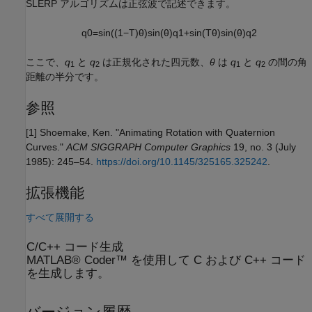
SLERP アルゴリズムは正弦波で記述できます。
q
0
=
sin
(
(
1
−
T
)
θ
)
sin
(
θ
)
q
1
+
sin
(
T
θ
)
sin
(
θ
)
q
2
ここで、
q
と
q
は正規化された四元数、
θ
は
q
と
q
の間の角
1
2
1
2
距離の半分です。
参照
[1] Shoemake, Ken. "Animating Rotation with Quaternion
Curves."
ACM SIGGRAPH Computer Graphics
19, no. 3 (July
1985): 245–54.
https://doi.org/10.1145/325165.325242
.
拡張機能
すべて展開する
C/C++ コード生成
MATLAB® Coder™ を使用して C および C++ コード
を生成します。
バージョン履歴