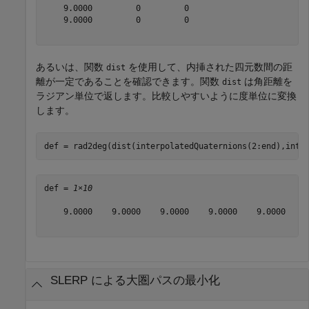
    9.0000         0         0

    9.0000         0         0

あるいは、関数
を使用して、内挿された四元数間の距
dist
離が一定であることを確認できます。関数
は角距離を
dist
ラジアン単位で返します。比較しやすいように度単位に変換
します。
def = rad2deg(dist(interpolatedQuaternions(2:end),inte
def = 
1×10
    9.0000    9.0000    9.0000    9.0000    9.0000    9
SLERP による大圏パスの最小化