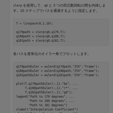
を使用して、
と 3 つの四元数回転の間を内挿しま
slerp
q0
す。10 ステップでパスを通過するように指定します。
T = linspace(0,1,10);

q179path = slerp(q0,q179,T);

q180path = slerp(q0,q180,T);

q181path = slerp(q0,q181,T);
各パスを度単位のオイラー角でプロットします。
q179pathEuler = eulerd(q179path,
"ZYX"
,
"frame"
);

q180pathEuler = eulerd(q180path,
"ZYX"
,
"frame"
);

q181pathEuler = eulerd(q181path,
"ZYX"
,
"frame"
);

plot(T,q179pathEuler(:,1),
"bo"
, 
...
     T,q180pathEuler(:,1),
"r*"
, 
...
     T,q181pathEuler(:,1),
"gd"
);

legend(
"Path to 179 degrees"
, 
...
"Path to 180 degrees"
, 
...
"Path to 181 degrees"
)

xlabel(
"Interpolation Coefficient"
)
