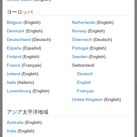
スが選択されます。
拡張機能
ヨーロッパ
バージョン履歴
例
参考
Belgium
(English)
Netherlands
(English)
は、指定された内挿法を使用して
= slerp(
,
,
,
)
q0
q1
q2
T
method
Denmark
(English)
Norway
(English)
と
の間を内挿します。
q1
q2
Deutschland
(Deutsch)
Österreich
(Deutsch)
España
(Español)
Portugal
(English)
例
Finland
(English)
Sweden
(English)
例
France
(Français)
Switzerland
すべて折りたたむ
Ireland
(English)
Deutsch
Italia
(Italiano)
English
2 つの四元数間の内挿
Luxembourg
(English)
Français
United Kingdom
(English)
アジア太平洋地域
2 つの四元数を作成します。解釈は次のとおりです。
Australia
(English)
=
"z"
軸を中心とする 45 度の回転
a
India
(English)