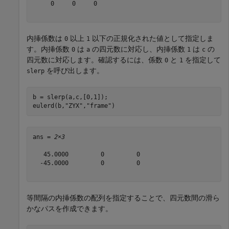
     0     0     0

内挿係数は
以上
以下の正規化された値として指定しま
0
1
す。内挿係数
は
の四元数に対応し、内挿係数
は
の
0
a
1
c
四元数に対応します。確認するには、係数
と
を指定して
0
1
を呼び出します。
slerp
b = slerp(a,c,[0,1]);

eulerd(b,
"ZYX"
,
"frame"
)
ans = 
2×3
   45.0000         0         0

  -45.0000         0         0

等間隔の内挿係数の配列を指定することで、四元数間の滑ら
かなパスを作成できます。