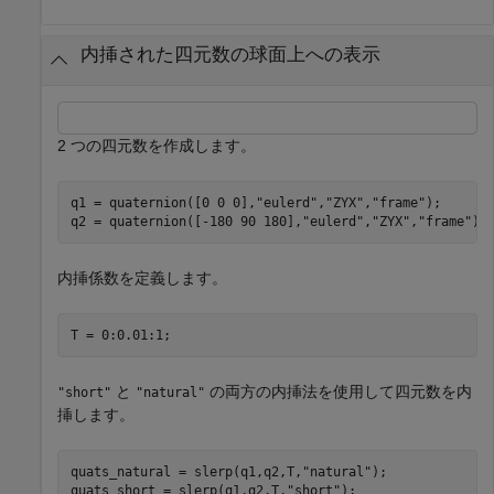
内挿された四元数の球面上への表示
2 つの四元数を作成します。
q1 = quaternion([0 0 0],
"eulerd"
,
"ZYX"
,
"frame"
);

q2 = quaternion([-180 90 180],
"eulerd"
,
"ZYX"
,
"frame"
);
内挿係数を定義します。
T = 0:0.01:1;
と
の両方の内挿法を使用して四元数を内
"short"
"natural"
挿します。
quats_natural = slerp(q1,q2,T,
"natural"
);

quats_short = slerp(q1,q2,T,
"short"
);