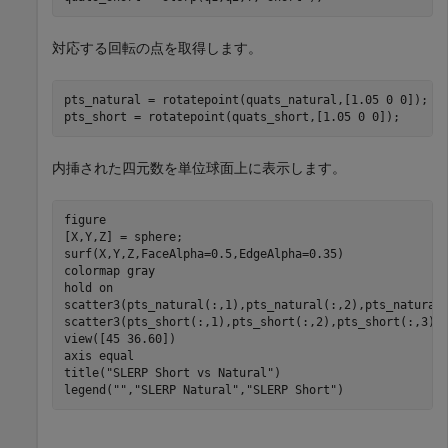
対応する回転の点を取得します。
pts_natural = rotatepoint(quats_natural,[1.05 0 0]);

pts_short = rotatepoint(quats_short,[1.05 0 0]);
内挿された四元数を単位球面上に表示します。
figure

[X,Y,Z] = sphere;

surf(X,Y,Z,FaceAlpha=0.5,EdgeAlpha=0.35)

colormap 
gray
hold 
on
scatter3(pts_natural(:,1),pts_natural(:,2),pts_natural
scatter3(pts_short(:,1),pts_short(:,2),pts_short(:,3),
view([45 36.60]) 

axis 
equal
title(
"SLERP Short vs Natural"
)

legend(
""
,
"SLERP Natural"
,
"SLERP Short"
)