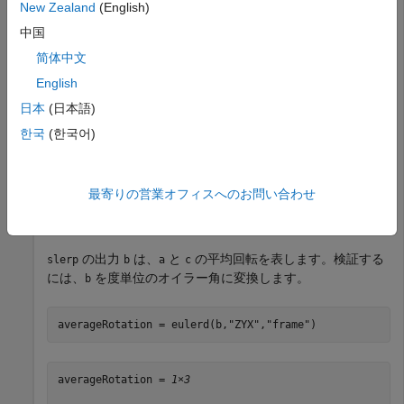
New Zealand
(English)
=
"z"
軸を中心とする -45 度の回転
c
中国
a = quaternion([45,0,0],
"eulerd"
,
"ZYX"
,
"frame"
);

简体中文
c = quaternion([-45,0,0],
"eulerd"
,
"ZYX"
,
"frame"
);
English
日本
(日本語)
四元数
と
を指定して
を呼び出し、内挿係数を 0.5
a
c
slerp
한국
(한국어)
と指定します。
interpolationCoefficient = 0.5;

最寄りの営業オフィスへのお問い合わせ
b = slerp(a,c,interpolationCoefficient);
の出力
は、
と
の平均回転を表します。検証する
slerp
b
a
c
には、
を度単位のオイラー角に変換します。
b
averageRotation = eulerd(b,
"ZYX"
,
"frame"
)
averageRotation = 
1×3