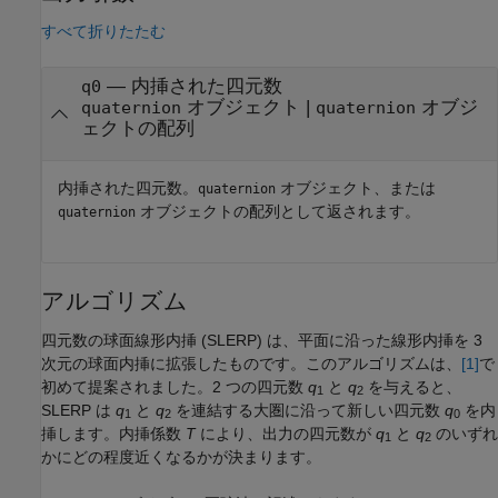
すべて折りたたむ
— 内挿された四元数
q0
オブジェクト |
オブジ
quaternion
quaternion
ェクトの配列
内挿された四元数。
オブジェクト、または
quaternion
オブジェクトの配列として返されます。
quaternion
アルゴリズム
四元数の球面線形内挿 (SLERP) は、平面に沿った線形内挿を 3
次元の球面内挿に拡張したものです。このアルゴリズムは、
[1]
で
初めて提案されました。2 つの四元数
q
と
q
を与えると、
1
2
SLERP は
q
と
q
を連結する大圏に沿って新しい四元数
q
を内
1
2
0
挿します。内挿係数
T
により、出力の四元数が
q
と
q
のいずれ
1
2
かにどの程度近くなるかが決まります。