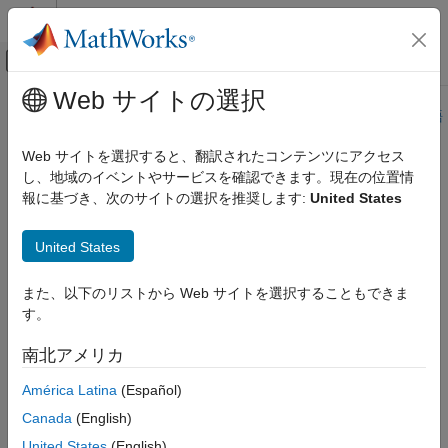
コンテンツへスキップ
MATLAB ヘルプ センター
オフキャンバス ナビゲーション メ
メインコンテンツ
Web サイトの選択
ドキュメンテーションのホーム
このページは機械翻訳を使用して翻訳されました。最新版の英語
を参照するには、ここをクリックします。
航空宇宙、防衛
Web サイトを選択すると、翻訳されたコンテンツにアクセス
し、地域のイベントやサービスを確認できます。現在の位置情
log
Aerospace Toolbox
報に基づき、次のサイトの選択を推奨します:
United States
衛星ミッション解析
quaternion 配列の自然対数
log
United States
項目一覧
ページ内をすべて折りたたむ
また、以下のリストから Web サイトを選択することもできま
構文
構文
す。
説明
B = log(A)
例
南北アメリカ
説明
入力引数
América Latina
(Español)
出力引数
は、quaternion 配列
の要素の自然対数を計算しま
= log(
)
A
B
A
アルゴリズム
Canada
(English)
す。
拡張機能
United States
(English)