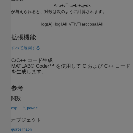
A
=
a
+
v
¯
=
a
+
b
i
+
c
j
+
d
k
が与えられると、対数は次のように計算されます。
log
(
A
)
=
log
‖
A
‖
+
v
¯
‖
v
¯
‖
arccos
a
‖
A
‖
拡張機能
すべて展開する
C/C++ コード生成
MATLAB® Coder™ を使用して C および C++ コード
を生成します。
参考
関数
|
exp
.^,power
オブジェクト
quaternion