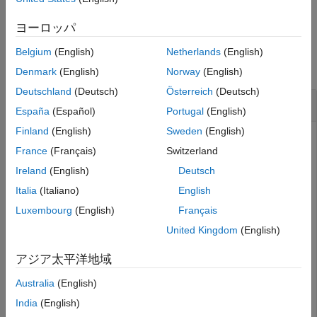
例
参考
ヨーロッパ
例
Belgium
(English)
Netherlands
(English)
すべて折りたたむ
Denmark
(English)
Norway
(English)
Deutschland
(Deutsch)
Österreich
(Deutsch)
quaternion 配列の対数値
España
(Español)
Portugal
(English)
Finland
(English)
Sweden
(English)
France
(Français)
Switzerland
3 行 1 列の quaternion 配列 A を作成します。
Ireland
(English)
Deutsch
Italia
(Italiano)
English
A = quaternion(randn(3,4))
Luxembourg
(English)
Français
United Kingdom
(English)
A = 
3×1 quaternion array
     0.53767 + 0.86217i - 0.43359j +  2.7694k

アジア太平洋地域
      1.8339 + 0.31877i + 0.34262j -  1.3499k

     -2.2588 -  1.3077i +  3.5784j +  3.0349k

Australia
(English)
India
(English)