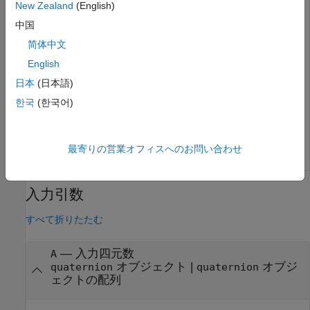
New Zealand
(English)
A の対数値を計算します。
中国
B = log(A)
简体中文
English
日本
(日本語)
B = 
3×1 quaternion array
      1.0925 + 0.40848i - 0.20543j +  1.3121k

한국
(한국어)
      0.8436 + 0.14767i + 0.15872j - 0.62533k

      1.6807 - 0.53829i +   1.473j +  1.2493k

最寄りの営業オフィスへのお問い合わせ
入力引数
すべて折りたたむ
—
入力四元数
A
オブジェクト
|
オブジ
quaternion
quaternion
ェクトの配列