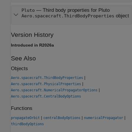
—
Third body properties for Pluto
Pluto
object
Aero.spacecraft.ThirdBodyProperties
Version History
Introduced in R2026a
See Also
Objects
|
Aero.spacecraft.ThirdBodyProperties
|
Aero.spacecraft.PhysicalProperties
|
Aero.spacecraft.NumericalPropagatorOptions
Aero.spacecraft.CentralBodyOptions
Functions
|
|
|
propagateOrbit
centralBodyOptions
numericalPropagator
thirdBodyOptions