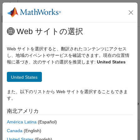
コンテンツへスキップ
MATLAB ヘルプ センター
オフキャンバス ナビゲーション メ
メインコンテンツ
Web サイトの選択
ドキュメンテーションのホーム
Aero.spacecraft.ThirdBodyOptions
航空宇宙、防衛
Properties
Web サイトを選択すると、翻訳されたコンテンツにアクセス
し、地域のイベントやサービスを確認できます。現在の位置情
Aerospace Toolbox
報に基づき、次のサイトの選択を推奨します:
United States
Satellite Mission Analysis
Third body options used by numerical orbit propagator
Since R2026a
Aero.spacecraft.ThirdBodyOptions
United States
expand all in page
Properties
Third body options used by the
ON THIS PAGE
object.
Aero.spacecraft.NumericalPropagator
また、以下のリストから Web サイトを選択することもできま
Version History
す。
You also can specify any of the properties on this page using the
See Also
function.
thirdBodyOptions
南北アメリカ
América Latina
(Español)
—
Option to include
IncludeThirdBodyGravity
Canada
(English)
third body gravity
(default) |
false
true
United States
(English)