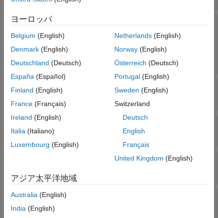
ヨーロッパ
—
Third body gravity
ThirdBodyGravitySource
source
Belgium
(English)
Netherlands
(English)
|
|
|
|
"Sun"
"Earth"
"Mercury"
"Moon"
"Venus"
Denmark
(English)
Norway
(English)
|
|
|
|
|
"Mars"
"Jupiter"
"Saturn"
"Uranus"
|
"Neptune"
"Pluto"
Deutschland
(Deutsch)
Österreich
(Deutsch)
España
(Español)
Portugal
(English)
—
Third body properties for Sun
Sun
Finland
(English)
Sweden
(English)
object
Aero.spacecraft.ThirdBodyProperties
France
(Français)
Switzerland
Ireland
(English)
Deutsch
—
Third body properties for Mercury
Mercury
Italia
(Italiano)
English
object
Aero.spacecraft.ThirdBodyProperties
Luxembourg
(English)
Français
United Kingdom
(English)
—
Third body properties for Venus
Venus
object
Aero.spacecraft.ThirdBodyProperties
アジア太平洋地域
Australia
(English)
—
Third body properties for Earth
Earth
object
Aero.spacecraft.ThirdBodyProperties
India
(English)