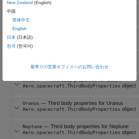
New Zealand
(English)
—
Third body properties for Moon
Moon
中国
object
Aero.spacecraft.ThirdBodyProperties
简体中文
English
—
Third body properties for Mars
Mars
日本
(日本語)
object
Aero.spacecraft.ThirdBodyProperties
한국
(한국어)
—
Third body properties for Jupiter
Jupiter
object
Aero.spacecraft.ThirdBodyProperties
最寄りの営業オフィスへのお問い合わせ
—
Third body properties for Saturn
Saturn
object
Aero.spacecraft.ThirdBodyProperties
—
Third body properties for Uranus
Uranus
object
Aero.spacecraft.ThirdBodyProperties
—
Third body properties for Neptune
Neptune
object
Aero.spacecraft.ThirdBodyProperties