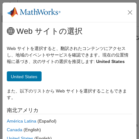
コンテンツへスキップ
MATLAB ヘルプ センター
オフキャンバス ナビゲーション メ
メインコンテンツ
Web サイトの選択
ドキュメンテーションのホーム
Aero.Aircraft.CompositeCoefficient.c
航空宇宙、防衛
Web サイトを選択すると、翻訳されたコンテンツにアクセス
Class:
Aero.Aircraft.CompositeCoefficient
し、地域のイベントやサービスを確認できます。現在の位置情
Aerospace Toolbox
Namespace:
Aero
報に基づき、次のサイトの選択を推奨します:
United States
Control and Stability Analysis
Fixed-Wing Aircraft Applications
Calculate numeric aerodynamic force or moment of
United States
Fixed-Wing Aircraft Creation with Objects
for
Aero.Aircraft.CompositeCoefficient
Aero.FixedWing.State
object
Aero.Aircraft.CompositeCoefficient.calculate
また、以下のリストから Web サイトを選択することもできま
Since R2024a
す。
ON THIS PAGE
expand all in page
Syntax
Syntax
南北アメリカ
Description
outputForceOrMoment =
América Latina
(Español)
Input Arguments
Aero.Aircraft.CompositeCoefficient.calculate(inputValue,in
Output Arguments
Canada
(English)
putState)
Attributes
United States
(English)