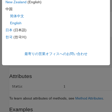
New Zealand
(English)
scalar
中国
简体中文
Output Arguments
English
expand all
日本
(日本語)
한국
(한국어)
— Numeric force or
outputForceOrMoment
moment of
object
Aero.Aircraft.CompositeCoefficient
最寄りの営業オフィスへのお問い合わせ
for
object
Aero.FixedWing.State
numeric scalar
Attributes
Static
1
To learn about attributes of methods, see
Method Attributes
.
Examples