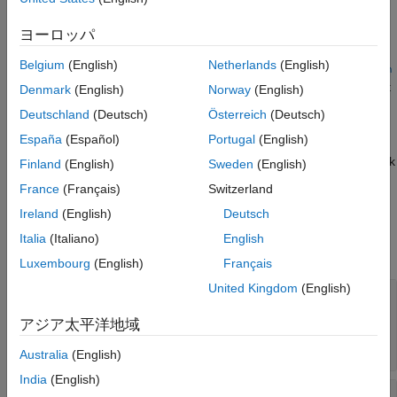
Examples
Description
ヨーロッパ
Version History
=
outputForceOrMoment
See Also
Belgium
(English)
Netherlands
(English)
Aero.Aircraft.CompositeCoefficient.calculate(
,
inputValue
in
calculates the aerodynamic numeric force or moment
)
putState
Denmark
(English)
Norway
(English)
of
for an
Aero.Aircraft.CompositeCoefficient
Deutschland
(Deutsch)
Österreich
(Deutsch)
object.
Aero.FixedWing.State
España
(Español)
Portugal
(English)
You can use the numeric aerodynamic force or moment to check
Finland
(English)
Sweden
(English)
the validity of the defined
.
Aero.Aircraft.CompositeCoefficient
France
(Français)
Switzerland
Ireland
(English)
Deutsch
Input Arguments
Italia
(Italiano)
English
expand all
Luxembourg
(English)
Français
United Kingdom
(English)
—
or
inputValue
Simulink.LookupTable
Aero.Aircraft.CompositeCoefficient
アジア太平洋地域
property
scalar
Australia
(English)
India
(English)
—
object
inputState
Aero.FixedWing.State