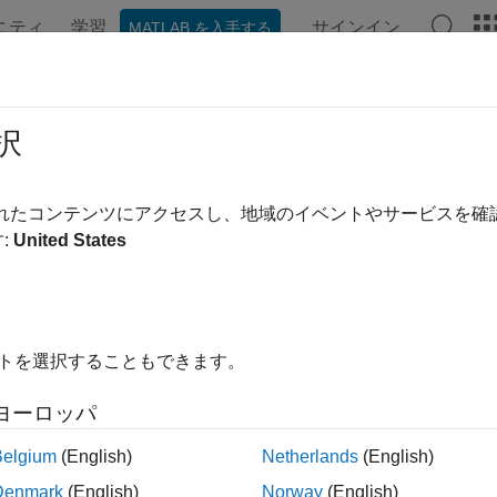
ニティ
学習
サインイン
MATLAB を入手する
ンテーション
例
関数
ビデオ
MATLAB Answers
択
ージは機械翻訳を使用して翻訳されました。最新版の英語を参
準ワークフロー手順
されたコンテンツにアクセスし、地域のイベントやサービスを
:
United States
のインポート、座標系の管理、単位変換の実行
学的係数と宇宙天気データをインポートし、モデル全体で単位
の単位を変換します。
イトを選択することもできます。
ゴリ
ヨーロッパ
のインポート
®
OMデータをMATLAB
環境にインポートする
Belgium
(English)
Netherlands
(English)
Denmark
(English)
Norway
(English)