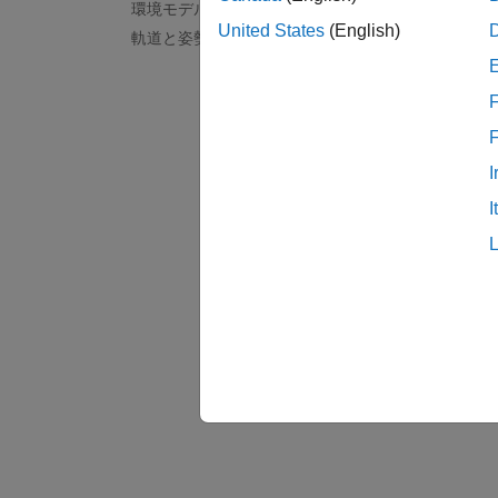
環境モデル
航空機
United States
(English)
軌道と姿勢を可視化する
物理単
質量、
F
I
I