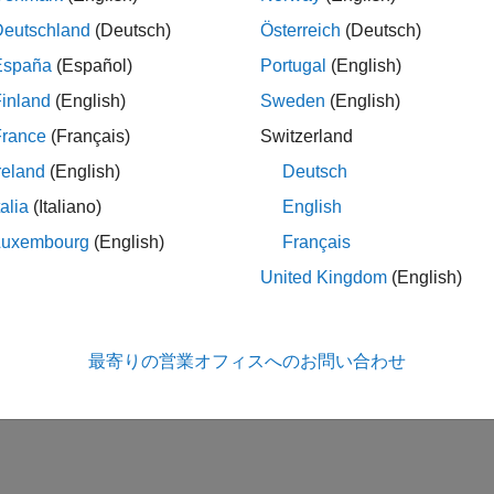
や宇宙機の動きと方向を表す
Deutschland
(Deutsch)
Österreich
(Deutsch)
位と時間単位の変換
España
(Español)
Portugal
(English)
圧力、密度などの単位の変換、および時間の計算
inland
(English)
Sweden
(English)
この情報は役に立ちました
France
(Français)
Switzerland
reland
(English)
Deutsch
talia
(Italiano)
English
Luxembourg
(English)
Français
United Kingdom
(English)
最寄りの営業オフィスへのお問い合わせ