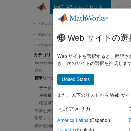
コンテンツへスキップ
MATLAB ヘルプ センター
コミュ
ドキュメ
ドキュメンテーションのホーム
航空宇宙、防衛
Web サイトの選
このペ
Aerospace Toolbox
標
カテゴリ
Web サイトを選択すると、翻訳
Aerospace Toolbox を使い始める
き、次のサイトの選択を推奨します
データ
適用
空気力
標準ワークフロー手順
United States
的特性
データのインポート
また、以下のリストから Web サ
座標系
カテ
物理単位と時間単位の変換
南北アメリカ
制御と安定性の分析
データ
DATC
衛星ミッション解析
América Latina
(Español)
機体運動解析
座標系
Canada
(English)