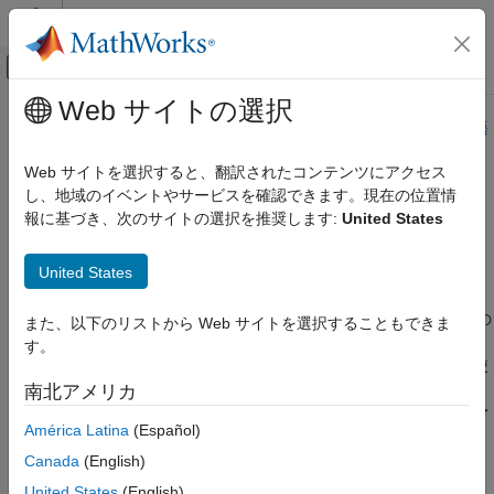
コンテンツへスキップ
MATLAB ヘルプ センター
オフキャンバス ナビゲーション メ
メインコンテンツ
Web サイトの選択
ドキュメンテーションのホーム
このページは機械翻訳を使用して翻訳されました。最新版の英語
を参照するには、ここをクリックします。
航空宇宙、防衛
Web サイトを選択すると、翻訳されたコンテンツにアクセス
し、地域のイベントやサービスを確認できます。現在の位置情
クラシックなバーチャルリアリテ
Aerospace Toolbox
報に基づき、次のサイトの選択を推奨します:
United States
軌道と姿勢を可視化する
ィアニメーション
カテゴリ
United States
フライトシミュレータのインターフェース
®
Simulink
3D Animation™
ソフトウェアでデータを可視化する
MATLAB に基づいたアニメーション
®
クラシック バーチャル リアリティ ワールドは、Epic Games
の
また、以下のリストから Web サイトを選択することもできま
®
Unreal Engine
を使用した新しい 3D 環境に置き換えられます。
クラシックなバーチャルリアリティアニメ
す。
ーション
仮想現実世界を構築し、モデルをインポートし、VRML 形式を使
アンリアルエンジン3D環境
®
用して仮想現実世界を MATLAB
および Simulink にリンクでき
南北アメリカ
るようにする関数とブロックは、将来のリリースで削除される予
飛行計器
América Latina
(Español)
定です。代わりに、
アンリアルエンジン3D環境
および
Simulation 3D ブロックのクラスを使用して、MATLAB および
Canada
(English)
Simulink を使用して 3D 環境を作成、操作、およびリンクしま
United States
(English)