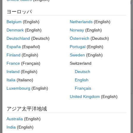
す。はじめに、
Transition Aero.VirtualRealityAnimation to Unreal
Engine 3D Environment
を参照してください。
ヨーロッパ
クラス
Belgium
(English)
Netherlands
(English)
Denmark
(English)
Norway
(English)
(To be removed) Create
Aero.Node
Deutschland
(Deutsch)
Österreich
(Deutsch)
node object for use with
virtual reality animation
España
(Español)
Portugal
(English)
(To be removed) Create
Aero.Viewpoint
Finland
(English)
Sweden
(English)
viewpoint object for use in
France
(Français)
Switzerland
virtual reality animation
Ireland
(English)
Deutsch
仮想現実アニメーションオ
Aero.VirtualRealityAnimation
ブジェクトを使用して航空
Italia
(Italiano)
English
宇宙アニメーションを視覚
Luxembourg
(English)
Français
化する
United Kingdom
(English)
トピック
アジア太平洋地域
Aerospace Skeletons
Australia
(English)
Aerospace aircraft, rotorcraft and spacecraft skeletons and
degrees of freedom.
India
(English)