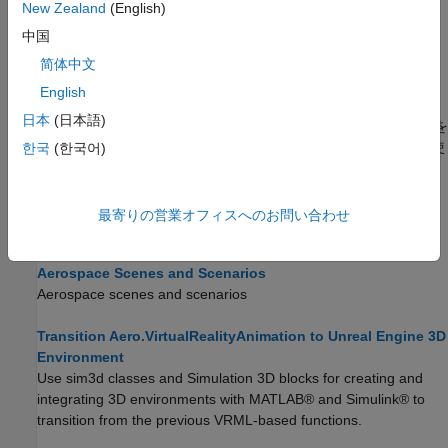
New Zealand
(English)
Aerospace Toolbox アニメーションオブジェクト
中国
アニメーション オブジェクトを使用してフライト データを可視
化します。
简体中文
English
Aero.VirtualRealityAnimation オブジェクト
日本
(日本語)
Simulink 3D Animation
ソフトウェアを使用してフライトデータを
可視化するには、Aero.VirtualRealityAnimation オブジェクトを使
한국
(한국어)
用します。
AC3D ファイルとサムネイルの概要
最寄りの営業オフィスへのお問い合わせ
AC3D ファイルとそのサムネイルの表。
Aerospace Scenes and Scenarios
Aerospace scenes and scenarios
Transition Aero.VirtualRealityAnimation to Unreal Engine 3D
Environment
Use sim3d classes and Simulation 3D blocks for creating and
integrating 3D environments with MATLAB® and Simulink® to
transition from the previous VRML-based functions.