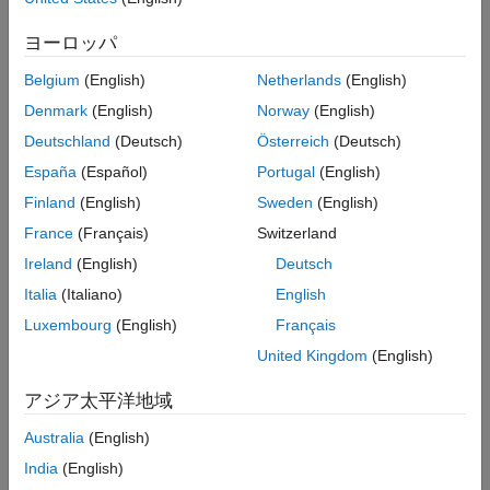
ヨーロッパ
Choose from a variety of video series to
explore real-world applications and gain a
Belgium
(English)
Netherlands
(English)
clearer understanding of emerging
technologies.
Denmark
(English)
Norway
(English)
Deutschland
(Deutsch)
Österreich
(Deutsch)
España
(Español)
Portugal
(English)
Finland
(English)
Sweden
(English)
France
(Français)
Switzerland
Ireland
(English)
Deutsch
Italia
(Italiano)
English
Luxembourg
(English)
Français
United Kingdom
(English)
アジア太平洋地域
Australia
(English)
India
(English)