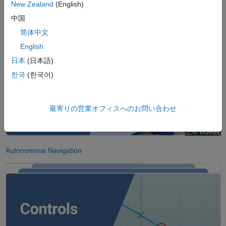
Artificial Intelligence
New Zealand
(English)
中国
Autonomous Navigation
简体中文
English
日本
(日本語)
한국
(한국어)
最寄りの営業オフィスへのお問い合わせ
6 videos
Autonomous Navigation