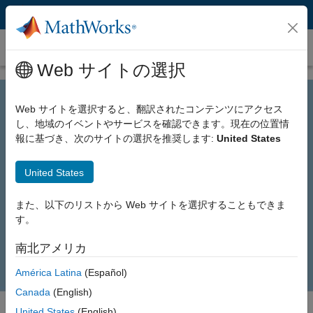
コンテンツへスキップ
MATLAB Tech Talks
Web サイトの選択
Web サイトを選択すると、翻訳されたコンテンツにアクセス
Learn Engineering Fundamentals with
し、地域のイベントやサービスを確認できます。現在の位置情
報に基づき、次のサイトの選択を推奨します:
United States
MATLAB Tech Talks
United States
MATLAB Tech Talks
, hosted by Brian Douglas and other
MathWorks experts, break down complex STEM topics into short,
また、以下のリストから Web サイトを選択することもできま
accessible videos—no advanced math required.
Play
す。
Vi
1:15
南北アメリカ
América Latina
(Español)
Video
Canada
(English)
United States
(English)