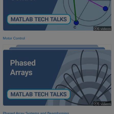
6 videos
Motor Control
Understanding Phased Array Systems and Beamforming
5 videos
Phased Array Systems and Beamforming