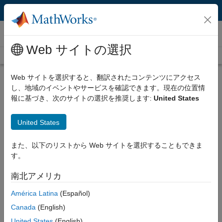
コンテンツへスキップ
ビデオ
Web サイトの選択
ビデオ ホーム
検索
ビ
ビ
55:22
Web サイトを選択すると、翻訳されたコンテンツにアクセス
し、地域のイベントやサービスを確認できます。現在の位置情
説明
報に基づき、次のサイトの選択を推奨します:
United States
デ
実験データを活用したリチウムイ
United States
オンバッテリーの等価回路モデル
また、以下のリストから Web サイトを選択することもできま
の作成方法
す。
オ
録画: 2013 年 5 月 14 日
南北アメリカ
América Latina
(Español)
関連リソース
Canada
(English)
を
United States
(English)