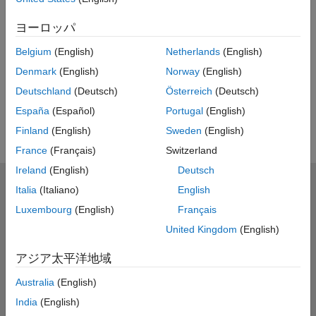
ビデオに関するご意見・ご感想
ヨーロッパ
次は
Belgium
(English)
Netherlands
(English)
再
関連ビデオ
Denmark
(English)
Norway
(English)
関連ビデオをもっと見る
Deutschland
(Deutsch)
Österreich
(Deutsch)
España
(Español)
Portugal
(English)
生
Finland
(English)
Sweden
(English)
France
(Français)
Switzerland
Ireland
(English)
Deutsch
MathWorks
Italia
(Italiano)
English
Accelerating the pace of engineering and science
Luxembourg
(English)
Français
United Kingdom
(English)
製品を見る
アジア太平洋地域
評価版の入手・製品の購入
Australia
(English)
使い方を学ぶ
India
(English)