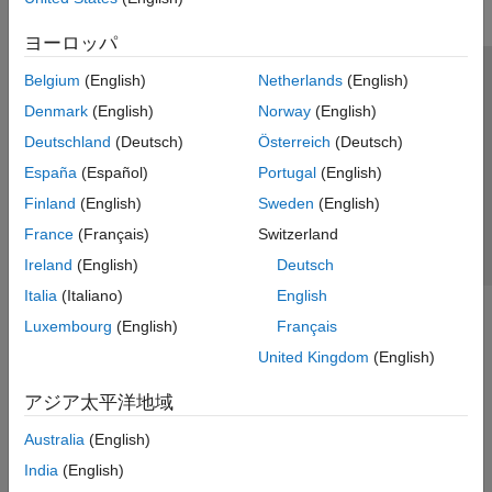
ヨーロッパ
Belgium
(English)
Netherlands
(English)
トラストセンター
商標
プライバシー ポリシー
Denmark
(English)
Norway
(English)
違法コピー防止
アプリケーション ステータス
お問い合わせ
Deutschland
(Deutsch)
Österreich
(Deutsch)
© 1994-2026 The MathWorks, Inc.
España
(Español)
Portugal
(English)
Finland
(English)
Sweden
(English)
Web サイ
日本
France
(Français)
Switzerland
Ireland
(English)
Deutsch
Italia
(Italiano)
English
Luxembourg
(English)
Français
United Kingdom
(English)
アジア太平洋地域
Australia
(English)
India
(English)