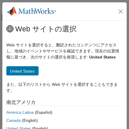
コンテンツへスキップ
MATLAB ヘルプ センター
オフキャンバス ナビゲーション メ
メインコンテンツ
Web サイトの選択
リソース
ソース
Web サイトを選択すると、翻訳されたコンテンツにアクセス
し、地域のイベントやサービスを確認できます。現在の位置情
ステータス
報に基づき、次のサイトの選択を推奨します:
United States
United States
また、以下のリストから Web サイトを選択することもできま
す。
南北アメリカ
América Latina
(Español)
Canada
(English)
United States
(English)