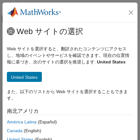
コンテンツへスキップ
MATLAB ヘルプ センター
オフキャンバス ナビゲーション メ
メインコンテンツ
Web サイトの選択
リソース
ソース
Web サイトを選択すると、翻訳されたコンテンツにアクセス
し、地域のイベントやサービスを確認できます。現在の位置情
ステータス
報に基づき、次のサイトの選択を推奨します:
United States
United States
また、以下のリストから Web サイトを選択することもできま
す。
南北アメリカ
América Latina
(Español)
Canada
(English)
United States
(English)