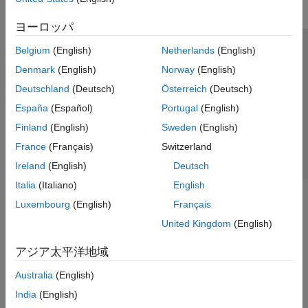
ヨーロッパ
Belgium
(English)
Netherlands
(English)
トラストセンター
商標
プライバシー ポリシー
Denmark
(English)
Norway
(English)
違法コピー防止
アプリケーション ステータス
お問い合わせ
Deutschland
(Deutsch)
Österreich
(Deutsch)
© 1994-2026 The MathWorks, Inc.
España
(Español)
Portugal
(English)
Finland
(English)
Sweden
(English)
Web サイ
日本
France
(Français)
Switzerland
Ireland
(English)
Deutsch
Italia
(Italiano)
English
Luxembourg
(English)
Français
United Kingdom
(English)
アジア太平洋地域
Australia
(English)
India
(English)