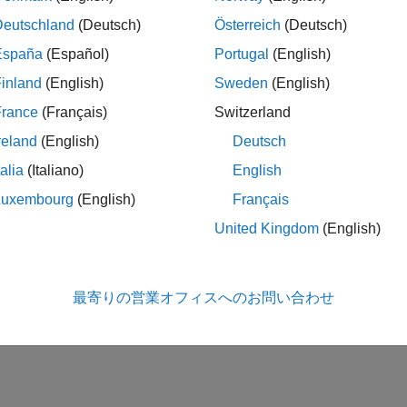
Deutschland
(Deutsch)
Österreich
(Deutsch)
España
(Español)
Portugal
(English)
inland
(English)
Sweden
(English)
France
(Français)
Switzerland
reland
(English)
Deutsch
talia
(Italiano)
English
Luxembourg
(English)
Français
United Kingdom
(English)
最寄りの営業オフィスへのお問い合わせ