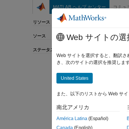
コンテンツへスキップ
MATLAB ヘルプ センター
コミュ
リソース
Web サイトの選
ソース
ステータス
Web サイトを選択すると、翻訳
き、次のサイトの選択を推奨します
United States
また、以下のリストから Web サ
南北アメリカ
América Latina
(Español)
Canada
(English)