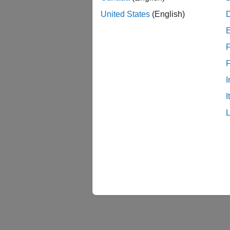
United States
(English)
F
I
I