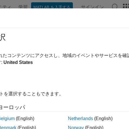
ニティ
学習
サインイン
MATLAB を入手する
択
されたコンテンツにアクセスし、地域のイベントやサービスを
:
United States
イトを選択することもできます。
ヨーロッパ
Belgium
(English)
Netherlands
(English)
Denmark
(English)
Norway
(English)