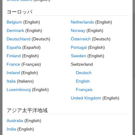
ヨーロッパ
Belgium
(English)
Netherlands
(English)
トラストセンター
商標
プライバシー ポリシー
Denmark
(English)
Norway
(English)
違法コピー防止
アプリケーション ステータス
お問い合わせ
Deutschland
(Deutsch)
Österreich
(Deutsch)
© 1994-2026 The MathWorks, Inc.
España
(Español)
Portugal
(English)
Finland
(English)
Sweden
(English)
Web サイ
日本
France
(Français)
Switzerland
Ireland
(English)
Deutsch
Italia
(Italiano)
English
Luxembourg
(English)
Français
United Kingdom
(English)
アジア太平洋地域
Australia
(English)
India
(English)