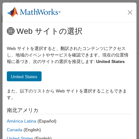
コンテンツへスキップ
MATLAB ヘルプ センター
オフキャンバス ナビゲーション メ
メインコンテンツ
Web サイトの選択
リソース
並べ替え
ソース
Web サイトを選択すると、翻訳されたコンテンツにアクセス
し、地域のイベントやサービスを確認できます。現在の位置情
ステータス
報に基づき、次のサイトの選択を推奨します:
United States
United States
また、以下のリストから Web サイトを選択することもできま
す。
南北アメリカ
América Latina
(Español)
Canada
(English)
United States
(English)