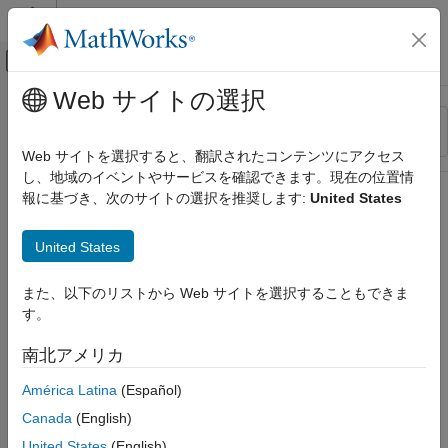
コンテンツへスキップ
MATLAB ヘルプ センター
オフキャンバス ナビゲーション メ
メインコンテンツ
Web サイトの選択
リソース
並べ替え
ソース
Web サイトを選択すると、翻訳されたコンテンツにアクセス
し、地域のイベントやサービスを確認できます。現在の位置情
ステータス
報に基づき、次のサイトの選択を推奨します:
United States
United States
また、以下のリストから Web サイトを選択することもできま
す。
南北アメリカ
América Latina
(Español)
Canada
(English)
United States
(English)