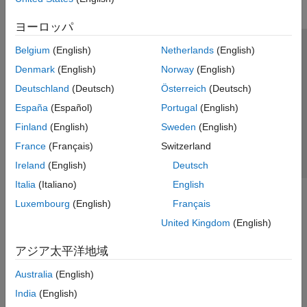
ヨーロッパ
Belgium
(English)
Netherlands
(English)
トラストセンター
商標
プライバシー ポリシー
Denmark
(English)
Norway
(English)
違法コピー防止
アプリケーション ステータス
お問い合わせ
Deutschland
(Deutsch)
Österreich
(Deutsch)
© 1994-2026 The MathWorks, Inc.
España
(Español)
Portugal
(English)
Finland
(English)
Sweden
(English)
Web サイ
日本
France
(Français)
Switzerland
Ireland
(English)
Deutsch
Italia
(Italiano)
English
Luxembourg
(English)
Français
United Kingdom
(English)
アジア太平洋地域
Australia
(English)
India
(English)