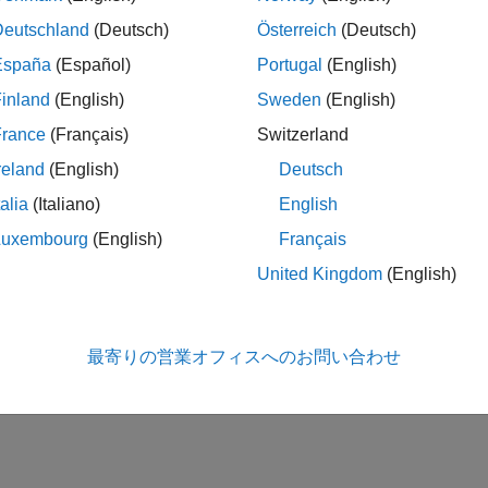
Deutschland
(Deutsch)
Österreich
(Deutsch)
España
(Español)
Portugal
(English)
inland
(English)
Sweden
(English)
France
(Français)
Switzerland
reland
(English)
Deutsch
talia
(Italiano)
English
Luxembourg
(English)
Français
United Kingdom
(English)
最寄りの営業オフィスへのお問い合わせ