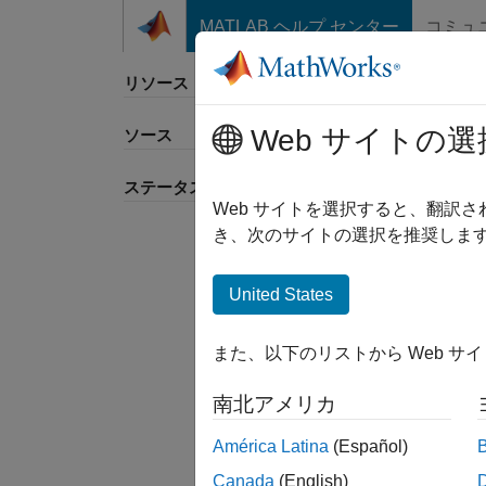
コンテンツへスキップ
MATLAB ヘルプ センター
コミュ
リソース
Web サイトの選
ソース
並べ
ステータス
Web サイトを選択すると、翻訳
き、次のサイトの選択を推奨します
United States
また、以下のリストから Web サ
南北アメリカ
América Latina
(Español)
Canada
(English)