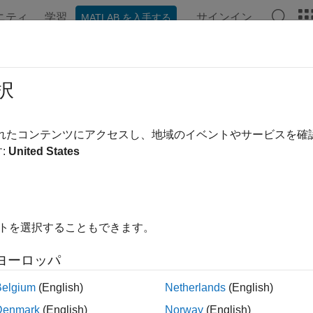
ニティ
学習
サインイン
MATLAB を入手する
択
替え
されたコンテンツにアクセスし、地域のイベントやサービスを
:
United States
イトを選択することもできます。
ヨーロッパ
Belgium
(English)
Netherlands
(English)
Denmark
(English)
Norway
(English)