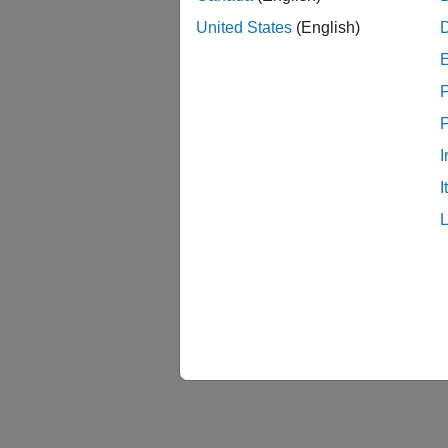
United States
(English)
F
I
I