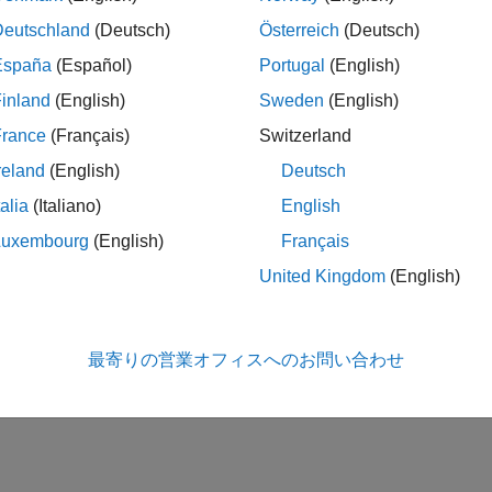
Deutschland
(Deutsch)
Österreich
(Deutsch)
España
(Español)
Portugal
(English)
inland
(English)
Sweden
(English)
France
(Français)
Switzerland
reland
(English)
Deutsch
talia
(Italiano)
English
Luxembourg
(English)
Français
United Kingdom
(English)
最寄りの営業オフィスへのお問い合わせ