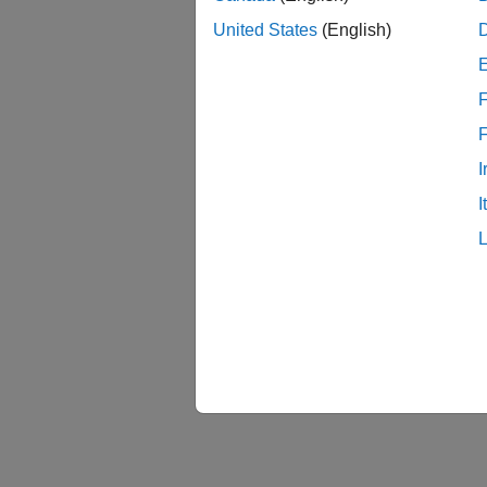
United States
(English)
F
I
I