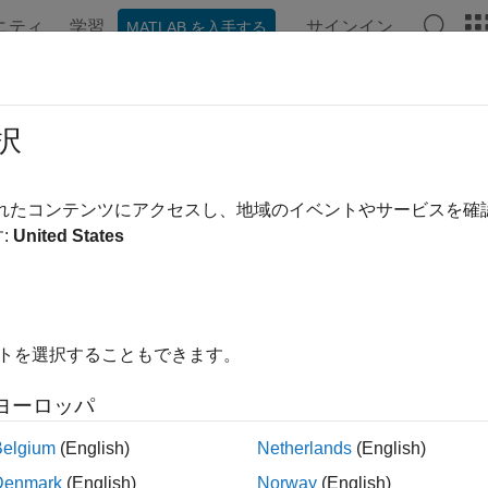
ニティ
学習
サインイン
MATLAB を入手する
択
替え
されたコンテンツにアクセスし、地域のイベントやサービスを
:
United States
イトを選択することもできます。
ヨーロッパ
Belgium
(English)
Netherlands
(English)
Denmark
(English)
Norway
(English)