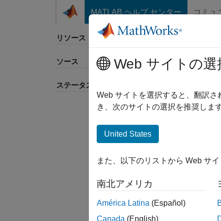
コンテンツへスキップ
MATLAB ヘルプ センター
コミュ
リソース
Web サイトの選
ソース
並べ
ステータス
Web サイトを選択すると、翻訳
き、次のサイトの選択を推奨します
United States
また、以下のリストから Web サ
南北アメリカ
América Latina
(Español)
Canada
(English)