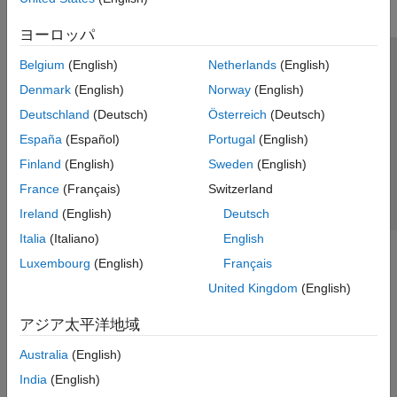
ヨーロッパ
Belgium
(English)
Netherlands
(English)
トラストセンター
商標
プライバシー ポリシー
Denmark
(English)
Norway
(English)
違法コピー防止
アプリケーション ステータス
お問い合わせ
Deutschland
(Deutsch)
Österreich
(Deutsch)
© 1994-2026 The MathWorks, Inc.
España
(Español)
Portugal
(English)
Finland
(English)
Sweden
(English)
Web サイ
日本
France
(Français)
Switzerland
Ireland
(English)
Deutsch
Italia
(Italiano)
English
Luxembourg
(English)
Français
United Kingdom
(English)
アジア太平洋地域
Australia
(English)
India
(English)