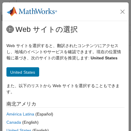
コンテンツへスキップ
MATLAB ヘルプ センター
オフキャンバス ナビゲーション メ
メインコンテンツ
Web サイトの選択
リソース
並べ替え
ソース
Web サイトを選択すると、翻訳されたコンテンツにアクセス
し、地域のイベントやサービスを確認できます。現在の位置情
ステータス
報に基づき、次のサイトの選択を推奨します:
United States
United States
また、以下のリストから Web サイトを選択することもできま
す。
南北アメリカ
América Latina
(Español)
Canada
(English)
United States
(English)