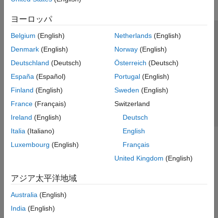
ヨーロッパ
Belgium
(English)
Netherlands
(English)
トラストセンター
商標
プライバシー ポリシー
Denmark
(English)
Norway
(English)
違法コピー防止
アプリケーション ステータス
お問い合わせ
Deutschland
(Deutsch)
Österreich
(Deutsch)
© 1994-2026 The MathWorks, Inc.
España
(Español)
Portugal
(English)
Finland
(English)
Sweden
(English)
Web サイ
日本
France
(Français)
Switzerland
Ireland
(English)
Deutsch
Italia
(Italiano)
English
Luxembourg
(English)
Français
United Kingdom
(English)
アジア太平洋地域
Australia
(English)
India
(English)