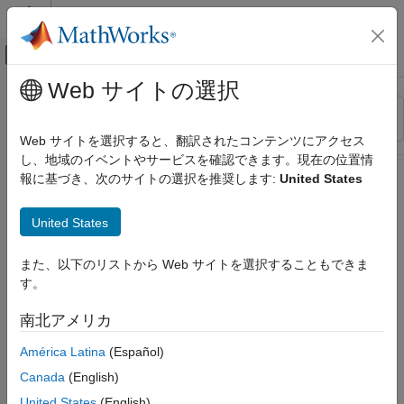
コンテンツへスキップ
MATLAB ヘルプ センター
オフキャンバス ナビゲーション メ
メインコンテンツ
Web サイトの選択
リソース
並べ替え
ソース
Web サイトを選択すると、翻訳されたコンテンツにアクセス
し、地域のイベントやサービスを確認できます。現在の位置情
ステータス
報に基づき、次のサイトの選択を推奨します:
United States
United States
また、以下のリストから Web サイトを選択することもできま
す。
南北アメリカ
América Latina
(Español)
Canada
(English)
United States
(English)