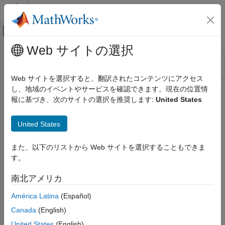
コンテンツへスキップ
MATLAB ヘルプ センター
オフキャンバス ナビゲーション メ
メインコンテンツ
Web サイトの選択
リソース
並べ替え
ソース
Web サイトを選択すると、翻訳されたコンテンツにアクセス
し、地域のイベントやサービスを確認できます。現在の位置情
ステータス
報に基づき、次のサイトの選択を推奨します:
United States
United States
また、以下のリストから Web サイトを選択することもできま
す。
南北アメリカ
América Latina
(Español)
Canada
(English)
United States
(English)