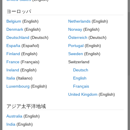
ヨーロッパ
Belgium
(English)
Netherlands
(English)
トラストセンター
商標
プライバシー ポリシー
Denmark
(English)
Norway
(English)
違法コピー防止
アプリケーション ステータス
お問い合わせ
Deutschland
(Deutsch)
Österreich
(Deutsch)
© 1994-2026 The MathWorks, Inc.
España
(Español)
Portugal
(English)
Finland
(English)
Sweden
(English)
Web サイ
日本
France
(Français)
Switzerland
Ireland
(English)
Deutsch
Italia
(Italiano)
English
Luxembourg
(English)
Français
United Kingdom
(English)
アジア太平洋地域
Australia
(English)
India
(English)