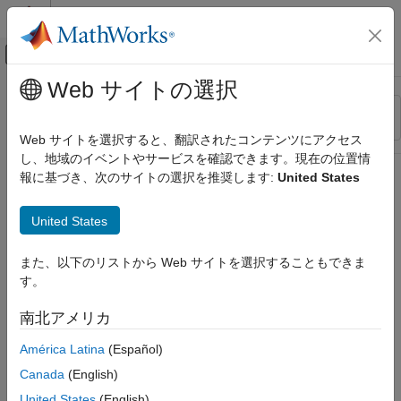
コンテンツへスキップ
MATLAB ヘルプ センター
オフキャンバス ナビゲーション メ
メインコンテンツ
Web サイトの選択
リソース
並べ替え
ソース
Web サイトを選択すると、翻訳されたコンテンツにアクセス
し、地域のイベントやサービスを確認できます。現在の位置情
ステータス
報に基づき、次のサイトの選択を推奨します:
United States
United States
また、以下のリストから Web サイトを選択することもできま
す。
南北アメリカ
América Latina
(Español)
Canada
(English)
United States
(English)