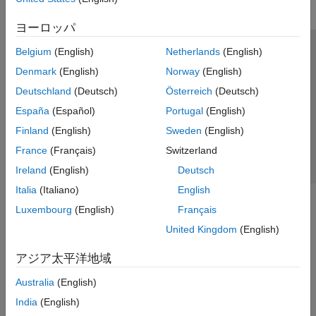
ヨーロッパ
Belgium
(English)
Netherlands
(English)
トラストセンター
商標
プライバシー ポリシー
Denmark
(English)
Norway
(English)
違法コピー防止
アプリケーション ステータス
お問い合わせ
Deutschland
(Deutsch)
Österreich
(Deutsch)
© 1994-2026 The MathWorks, Inc.
España
(Español)
Portugal
(English)
Finland
(English)
Sweden
(English)
Web サイ
日本
France
(Français)
Switzerland
Ireland
(English)
Deutsch
Italia
(Italiano)
English
Luxembourg
(English)
Français
United Kingdom
(English)
アジア太平洋地域
Australia
(English)
India
(English)