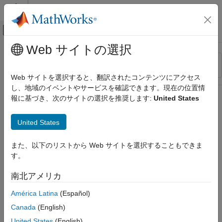
コンテンツへスキップ
MATLAB ヘルプ センター
オフキャンバス ナビゲーション メ
メインコンテンツ
Web サイトの選択
リソース
並べ替え
ソース
Web サイトを選択すると、翻訳されたコンテンツにアクセス
し、地域のイベントやサービスを確認できます。現在の位置情
ステータス
報に基づき、次のサイトの選択を推奨します:
United States
United States
また、以下のリストから Web サイトを選択することもできま
す。
南北アメリカ
América Latina
(Español)
Canada
(English)
United States
(English)