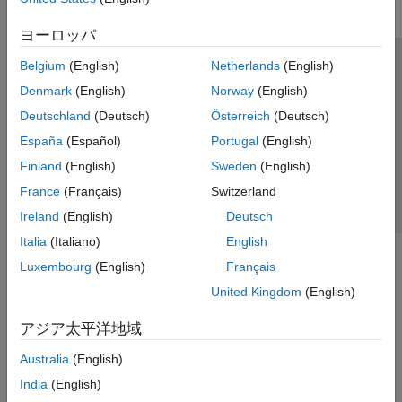
ヨーロッパ
Belgium
(English)
Netherlands
(English)
トラストセンター
商標
プライバシー ポリシー
Denmark
(English)
Norway
(English)
違法コピー防止
アプリケーション ステータス
お問い合わせ
Deutschland
(Deutsch)
Österreich
(Deutsch)
© 1994-2026 The MathWorks, Inc.
España
(Español)
Portugal
(English)
Finland
(English)
Sweden
(English)
Web サイ
日本
France
(Français)
Switzerland
Ireland
(English)
Deutsch
Italia
(Italiano)
English
Luxembourg
(English)
Français
United Kingdom
(English)
アジア太平洋地域
Australia
(English)
India
(English)