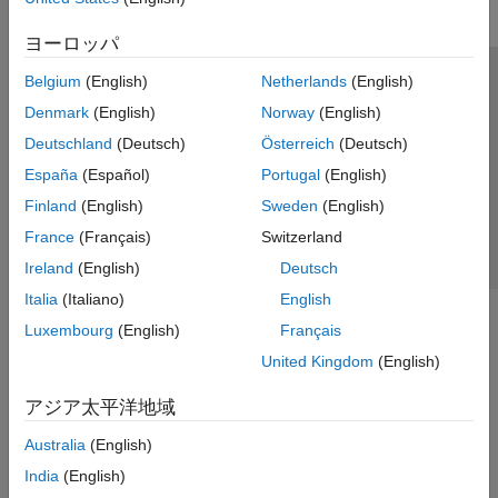
ヨーロッパ
Belgium
(English)
Netherlands
(English)
トラストセンター
商標
プライバシー ポリシー
Denmark
(English)
Norway
(English)
違法コピー防止
アプリケーション ステータス
お問い合わせ
Deutschland
(Deutsch)
Österreich
(Deutsch)
© 1994-2026 The MathWorks, Inc.
España
(Español)
Portugal
(English)
Finland
(English)
Sweden
(English)
Web サイ
日本
France
(Français)
Switzerland
Ireland
(English)
Deutsch
Italia
(Italiano)
English
Luxembourg
(English)
Français
United Kingdom
(English)
アジア太平洋地域
Australia
(English)
India
(English)