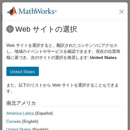
コンテンツへスキップ
MATLAB ヘルプ センター
オフキャンバス ナビゲーション メ
メインコンテンツ
Web サイトの選択
リソース
並べ替え
ソース
Web サイトを選択すると、翻訳されたコンテンツにアクセス
し、地域のイベントやサービスを確認できます。現在の位置情
ステータス
報に基づき、次のサイトの選択を推奨します:
United States
United States
また、以下のリストから Web サイトを選択することもできま
す。
南北アメリカ
América Latina
(Español)
Canada
(English)
United States
(English)