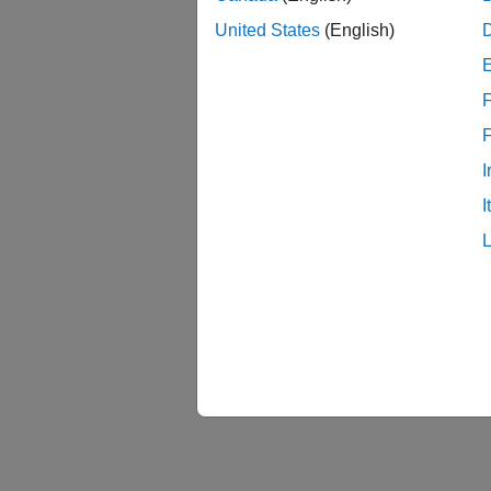
United States
(English)
F
I
I