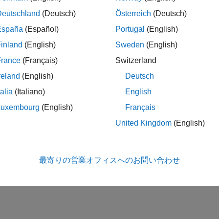
Deutschland
(Deutsch)
Österreich
(Deutsch)
España
(Español)
Portugal
(English)
inland
(English)
Sweden
(English)
France
(Français)
Switzerland
reland
(English)
Deutsch
talia
(Italiano)
English
Luxembourg
(English)
Français
United Kingdom
(English)
最寄りの営業オフィスへのお問い合わせ