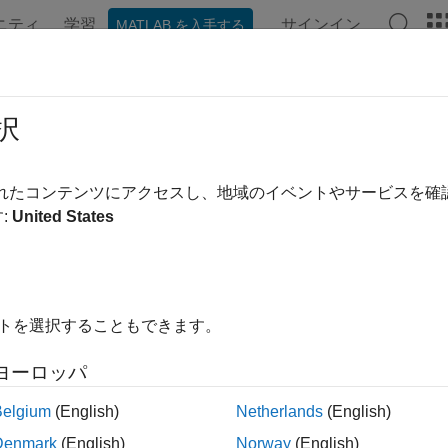
ニティ
学習
サインイン
MATLAB を入手する
択
替え
されたコンテンツにアクセスし、地域のイベントやサービスを
:
United States
イトを選択することもできます。
ヨーロッパ
Belgium
(English)
Netherlands
(English)
Denmark
(English)
Norway
(English)