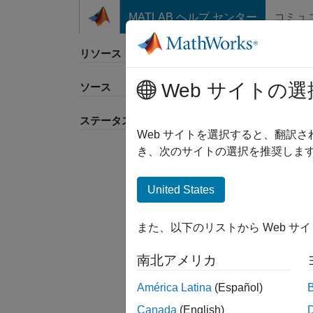
コンテンツへスキップ
MATLAB ヘルプ センター
コミュ
リソース
Web サイトの選
ソース
並べ
ステータス
Web サイトを選択すると、翻訳
き、次のサイトの選択を推奨します
United States
また、以下のリストから Web サ
南北アメリカ
América Latina
(Español)
Canada
(English)