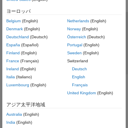
ヨーロッパ
Belgium
(English)
Netherlands
(English)
トラストセンター
商標
プライバシー ポリシー
Denmark
(English)
Norway
(English)
違法コピー防止
アプリケーション ステータス
お問い合わせ
Deutschland
(Deutsch)
Österreich
(Deutsch)
© 1994-2026 The MathWorks, Inc.
España
(Español)
Portugal
(English)
Finland
(English)
Sweden
(English)
Web サイ
日本
France
(Français)
Switzerland
Ireland
(English)
Deutsch
Italia
(Italiano)
English
Luxembourg
(English)
Français
United Kingdom
(English)
アジア太平洋地域
Australia
(English)
India
(English)