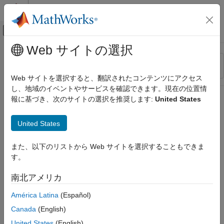
コンテンツへスキップ
MATLAB ヘルプ センター
オフキャンバス ナビゲーション メ
メインコンテンツ
Web サイトの選択
リソース
並べ替え
ソース
Web サイトを選択すると、翻訳されたコンテンツにアクセス
し、地域のイベントやサービスを確認できます。現在の位置情
ステータス
報に基づき、次のサイトの選択を推奨します:
United States
United States
また、以下のリストから Web サイトを選択することもできま
す。
南北アメリカ
América Latina
(Español)
Canada
(English)
United States
(English)