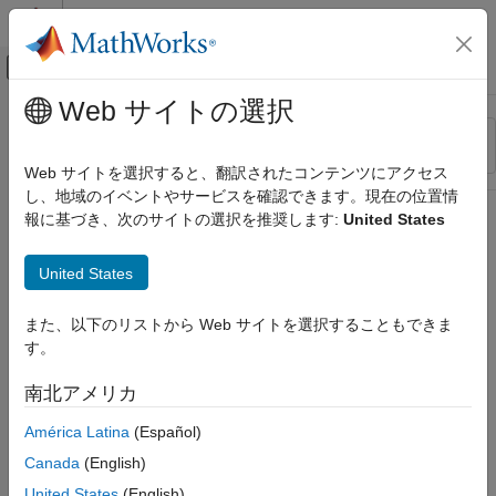
コンテンツへスキップ
MATLAB ヘルプ センター
オフキャンバス ナビゲーション メ
メインコンテンツ
Web サイトの選択
リソース
並べ替え
ソース
Web サイトを選択すると、翻訳されたコンテンツにアクセス
し、地域のイベントやサービスを確認できます。現在の位置情
ステータス
報に基づき、次のサイトの選択を推奨します:
United States
United States
また、以下のリストから Web サイトを選択することもできま
す。
南北アメリカ
América Latina
(Español)
Canada
(English)
United States
(English)