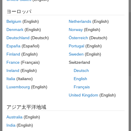
ヨーロッパ
Belgium
(English)
Netherlands
(English)
トラストセンター
商標
プライバシー ポリシー
Denmark
(English)
Norway
(English)
違法コピー防止
アプリケーション ステータス
お問い合わせ
Deutschland
(Deutsch)
Österreich
(Deutsch)
© 1994-2026 The MathWorks, Inc.
España
(Español)
Portugal
(English)
Finland
(English)
Sweden
(English)
Web サイ
日本
France
(Français)
Switzerland
Ireland
(English)
Deutsch
Italia
(Italiano)
English
Luxembourg
(English)
Français
United Kingdom
(English)
アジア太平洋地域
Australia
(English)
India
(English)