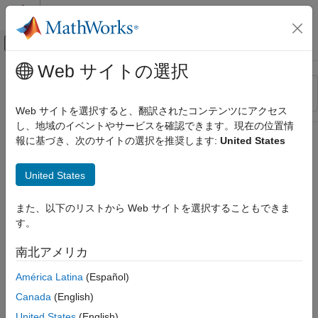
コンテンツへスキップ
MATLAB ヘルプ センター
オフキャンバス ナビゲーション メ
メインコンテンツ
Web サイトの選択
リソース
並べ替え
ソース
Web サイトを選択すると、翻訳されたコンテンツにアクセス
し、地域のイベントやサービスを確認できます。現在の位置情
ステータス
報に基づき、次のサイトの選択を推奨します:
United States
United States
また、以下のリストから Web サイトを選択することもできま
す。
南北アメリカ
América Latina
(Español)
Canada
(English)
United States
(English)