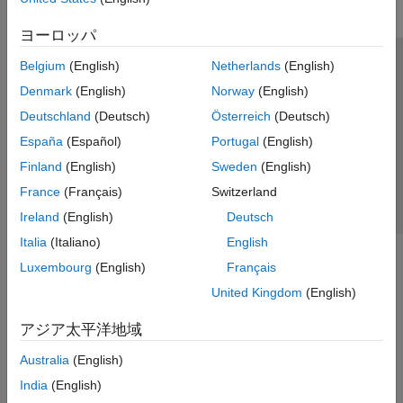
ヨーロッパ
Belgium
(English)
Netherlands
(English)
トラストセンター
商標
プライバシー ポリシー
Denmark
(English)
Norway
(English)
違法コピー防止
アプリケーション ステータス
お問い合わせ
Deutschland
(Deutsch)
Österreich
(Deutsch)
© 1994-2026 The MathWorks, Inc.
España
(Español)
Portugal
(English)
Finland
(English)
Sweden
(English)
Web サイ
日本
France
(Français)
Switzerland
Ireland
(English)
Deutsch
Italia
(Italiano)
English
Luxembourg
(English)
Français
United Kingdom
(English)
アジア太平洋地域
Australia
(English)
India
(English)