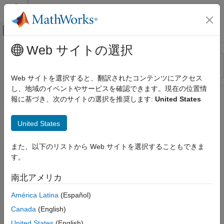
コンテンツへスキップ
MATLAB ヘルプ センター
オフキャンバス ナビゲーション メ
メインコンテンツ
Web サイトの選択
リソース
並べ替え
ソース
Web サイトを選択すると、翻訳されたコンテンツにアクセス
し、地域のイベントやサービスを確認できます。現在の位置情
ステータス
報に基づき、次のサイトの選択を推奨します:
United States
United States
また、以下のリストから Web サイトを選択することもできま
す。
南北アメリカ
América Latina
(Español)
Canada
(English)
United States
(English)