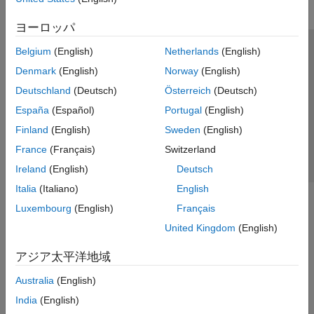
ヨーロッパ
Belgium
(English)
Netherlands
(English)
トラストセンター
商標
プライバシー ポリシー
Denmark
(English)
Norway
(English)
違法コピー防止
アプリケーション ステータス
お問い合わせ
Deutschland
(Deutsch)
Österreich
(Deutsch)
© 1994-2026 The MathWorks, Inc.
España
(Español)
Portugal
(English)
Finland
(English)
Sweden
(English)
Web サイ
日本
France
(Français)
Switzerland
Ireland
(English)
Deutsch
Italia
(Italiano)
English
Luxembourg
(English)
Français
United Kingdom
(English)
アジア太平洋地域
Australia
(English)
India
(English)