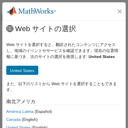
コンテンツへスキップ
MATLAB ヘルプ センター
オフキャンバス ナビゲーション メ
メインコンテンツ
Web サイトの選択
リソース
並べ替え
ソース
Web サイトを選択すると、翻訳されたコンテンツにアクセス
し、地域のイベントやサービスを確認できます。現在の位置情
ステータス
報に基づき、次のサイトの選択を推奨します:
United States
United States
また、以下のリストから Web サイトを選択することもできま
す。
南北アメリカ
América Latina
(Español)
Canada
(English)
United States
(English)