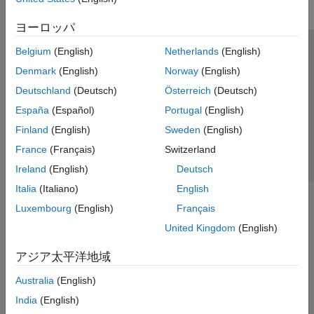
ヨーロッパ
Belgium
(English)
Netherlands
(English)
トラストセンター
商標
プライバシー ポリシー
Denmark
(English)
Norway
(English)
違法コピー防止
アプリケーション ステータス
お問い合わせ
Deutschland
(Deutsch)
Österreich
(Deutsch)
© 1994-2026 The MathWorks, Inc.
España
(Español)
Portugal
(English)
Finland
(English)
Sweden
(English)
Web サイ
日本
France
(Français)
Switzerland
Ireland
(English)
Deutsch
Italia
(Italiano)
English
Luxembourg
(English)
Français
United Kingdom
(English)
アジア太平洋地域
Australia
(English)
India
(English)