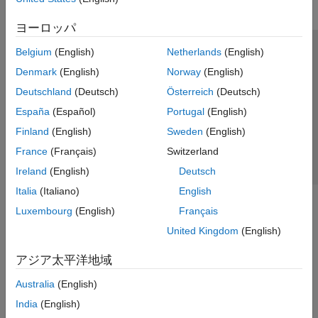
ヨーロッパ
Belgium
(English)
Netherlands
(English)
トラストセンター
商標
プライバシー ポリシー
Denmark
(English)
Norway
(English)
違法コピー防止
アプリケーション ステータス
お問い合わせ
Deutschland
(Deutsch)
Österreich
(Deutsch)
© 1994-2026 The MathWorks, Inc.
España
(Español)
Portugal
(English)
Finland
(English)
Sweden
(English)
Web サイ
日本
France
(Français)
Switzerland
Ireland
(English)
Deutsch
Italia
(Italiano)
English
Luxembourg
(English)
Français
United Kingdom
(English)
アジア太平洋地域
Australia
(English)
India
(English)