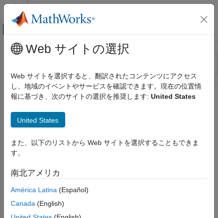
コンテンツへスキップ
MATLAB ヘルプ センター
オフキャンバス ナビゲーション メ
メインコンテンツ
Web サイトの選択
リソース
並べ替え
ソース
Web サイトを選択すると、翻訳されたコンテンツにアクセス
し、地域のイベントやサービスを確認できます。現在の位置情
ステータス
報に基づき、次のサイトの選択を推奨します:
United States
United States
また、以下のリストから Web サイトを選択することもできま
す。
南北アメリカ
América Latina
(Español)
Canada
(English)
United States
(English)