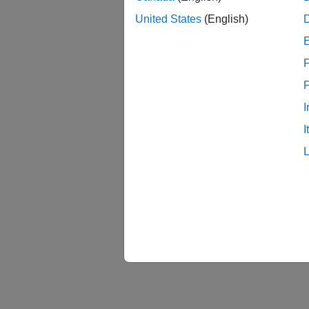
United States
(English)
F
I
I