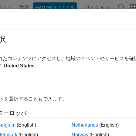
ニティ
学習
サインイン
MATLAB を入手する
択
替え
されたコンテンツにアクセスし、地域のイベントやサービスを
:
United States
イトを選択することもできます。
ヨーロッパ
Belgium
(English)
Netherlands
(English)
Denmark
(English)
Norway
(English)