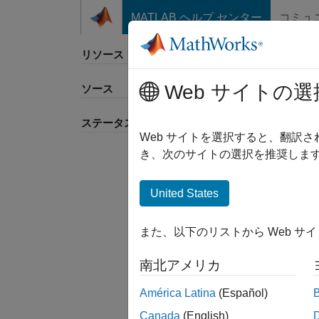
コンテンツへスキップ
MATLAB ヘルプ センター
コミュ
リソース
Web サイトの選
ソース
並べ
ステータス
Web サイトを選択すると、翻訳
き、次のサイトの選択を推奨します
United States
また、以下のリストから Web サ
南北アメリカ
América Latina
(Español)
Canada
(English)