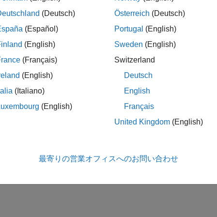
Deutschland
(Deutsch)
Österreich
(Deutsch)
España
(Español)
Portugal
(English)
inland
(English)
Sweden
(English)
France
(Français)
Switzerland
reland
(English)
Deutsch
talia
(Italiano)
English
Luxembourg
(English)
Français
United Kingdom
(English)
最寄りの営業オフィスへのお問い合わせ