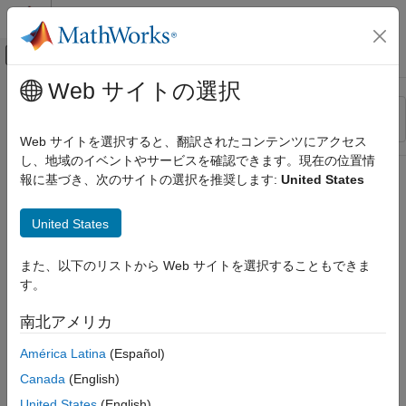
コンテンツへスキップ
MATLAB ヘルプ センター
オフキャンバス ナビゲーション メ
メインコンテンツ
Web サイトの選択
リソース
並べ替え
ソース
Web サイトを選択すると、翻訳されたコンテンツにアクセス
し、地域のイベントやサービスを確認できます。現在の位置情
ステータス
報に基づき、次のサイトの選択を推奨します:
United States
United States
また、以下のリストから Web サイトを選択することもできま
す。
南北アメリカ
América Latina
(Español)
Canada
(English)
United States
(English)