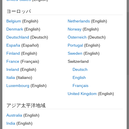
ヨーロッパ
Belgium
(English)
Netherlands
(English)
トラストセンター
商標
プライバシー ポリシー
Denmark
(English)
Norway
(English)
違法コピー防止
アプリケーション ステータス
お問い合わせ
Deutschland
(Deutsch)
Österreich
(Deutsch)
© 1994-2026 The MathWorks, Inc.
España
(Español)
Portugal
(English)
Finland
(English)
Sweden
(English)
Web サイ
日本
France
(Français)
Switzerland
Ireland
(English)
Deutsch
Italia
(Italiano)
English
Luxembourg
(English)
Français
United Kingdom
(English)
アジア太平洋地域
Australia
(English)
India
(English)