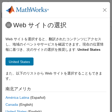
コンテンツへスキップ
MATLAB ヘルプ センター
オフキャンバス ナビゲーション メ
メインコンテンツ
Web サイトの選択
リソース
並べ替え
ソース
Web サイトを選択すると、翻訳されたコンテンツにアクセス
し、地域のイベントやサービスを確認できます。現在の位置情
ステータス
報に基づき、次のサイトの選択を推奨します:
United States
United States
また、以下のリストから Web サイトを選択することもできま
す。
南北アメリカ
América Latina
(Español)
Canada
(English)
United States
(English)