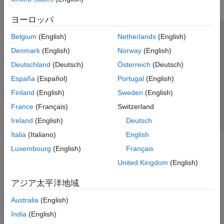
ヨーロッパ
Belgium
(English)
Netherlands
(English)
トラストセンター
商標
プライバシー ポリシー
Denmark
(English)
Norway
(English)
違法コピー防止
アプリケーション ステータス
お問い合わせ
Deutschland
(Deutsch)
Österreich
(Deutsch)
© 1994-2026 The MathWorks, Inc.
España
(Español)
Portugal
(English)
Finland
(English)
Sweden
(English)
Web サイ
日本
France
(Français)
Switzerland
Ireland
(English)
Deutsch
Italia
(Italiano)
English
Luxembourg
(English)
Français
United Kingdom
(English)
アジア太平洋地域
Australia
(English)
India
(English)