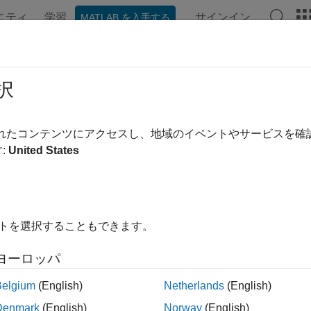
ニティ
学習
サインイン
MATLAB を入手する
択
替え
されたコンテンツにアクセスし、地域のイベントやサービスを
:
United States
イトを選択することもできます。
ヨーロッパ
Belgium
(English)
Netherlands
(English)
Denmark
(English)
Norway
(English)