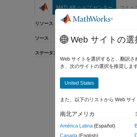
コンテンツへスキップ
MATLAB ヘルプ センター
コミュ
リソース
Web サイトの選
ソース
並べ
ステータス
Web サイトを選択すると、翻訳
き、次のサイトの選択を推奨します
United States
また、以下のリストから Web サ
南北アメリカ
América Latina
(Español)
Canada
(English)