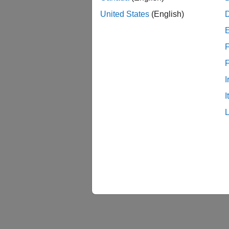
United States
(English)
F
I
I