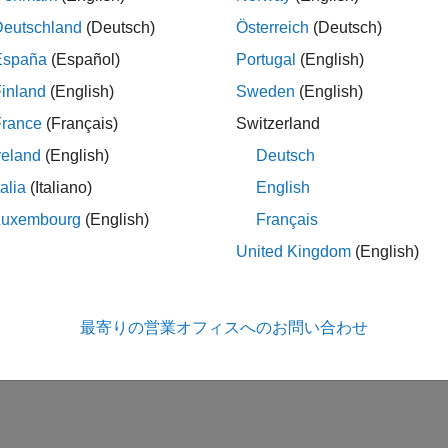
Deutschland
(Deutsch)
Österreich
(Deutsch)
España
(Español)
Portugal
(English)
inland
(English)
Sweden
(English)
France
(Français)
Switzerland
reland
(English)
Deutsch
talia
(Italiano)
English
Luxembourg
(English)
Français
United Kingdom
(English)
最寄りの営業オフィスへのお問い合わせ