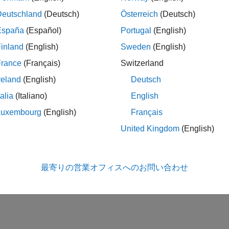
Deutschland
(Deutsch)
Österreich
(Deutsch)
España
(Español)
Portugal
(English)
inland
(English)
Sweden
(English)
France
(Français)
Switzerland
reland
(English)
Deutsch
talia
(Italiano)
English
Luxembourg
(English)
Français
United Kingdom
(English)
最寄りの営業オフィスへのお問い合わせ