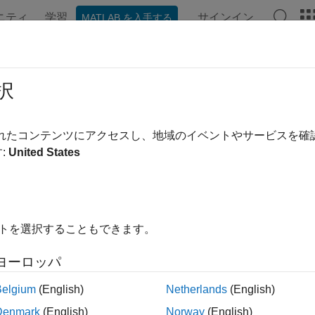
ニティ
学習
サインイン
MATLAB を入手する
択
替え
されたコンテンツにアクセスし、地域のイベントやサービスを
:
United States
イトを選択することもできます。
ヨーロッパ
Belgium
(English)
Netherlands
(English)
Denmark
(English)
Norway
(English)