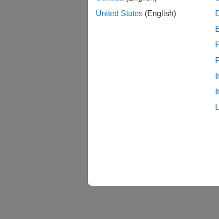
United States
(English)
F
I
I