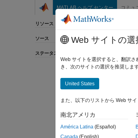
コンテンツへスキップ
MATLAB ヘルプ センター
コミュ
リソース
Web サイトの選
ソース
並べ
ステータス
Web サイトを選択すると、翻訳
き、次のサイトの選択を推奨します
United States
また、以下のリストから Web サ
南北アメリカ
América Latina
(Español)
Canada
(English)