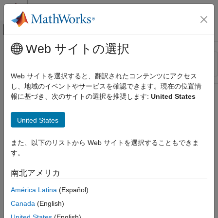
コンテンツへスキップ
MATLAB ヘルプ センター
オフキャンバス ナビゲーション メ
メインコンテンツ
Web サイトの選択
リソース
並べ替え
ソース
Web サイトを選択すると、翻訳されたコンテンツにアクセス
し、地域のイベントやサービスを確認できます。現在の位置情
ステータス
報に基づき、次のサイトの選択を推奨します:
United States
United States
また、以下のリストから Web サイトを選択することもできま
す。
南北アメリカ
América Latina
(Español)
Canada
(English)
United States
(English)