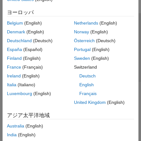
ヨーロッパ
Belgium
(English)
Netherlands
(English)
トラストセンター
商標
プライバシー ポリシー
Denmark
(English)
Norway
(English)
違法コピー防止
アプリケーション ステータス
お問い合わせ
Deutschland
(Deutsch)
Österreich
(Deutsch)
© 1994-2026 The MathWorks, Inc.
España
(Español)
Portugal
(English)
Finland
(English)
Sweden
(English)
Web サイ
日本
France
(Français)
Switzerland
Ireland
(English)
Deutsch
Italia
(Italiano)
English
Luxembourg
(English)
Français
United Kingdom
(English)
アジア太平洋地域
Australia
(English)
India
(English)